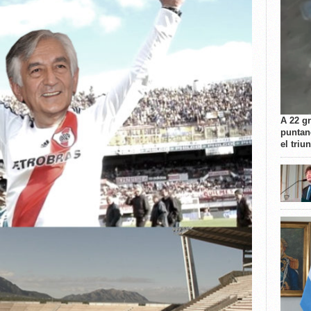
A 22 g
puntan
el triu