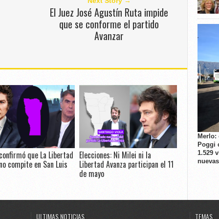
Next Story →
El Juez José Agustín Ruta impide
que se conforme el partido
Avanzar
Merlo:
Poggi 
1.529 
confirmó que La Libertad
Elecciones: Ni Milei ni la
nuevas
no compite en San Luis
Libertad Avanza participan el 11
de mayo
ULTIMAS NOTICIAS
TEMAS