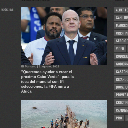
 noticias
ALBERTO
SAN LUI
MAURICI
CRISTIN
SERGIO 
VIDEO
RODRIGU
GOBIERN
El Puntano | 1 agosto, 2026
GASTÓN
“Queremos ayudar a crear el
próximo Cabo Verde”: para la
RICARDO
idea del mundial con 64
selecciones, la FIFA mira a
BOCA JU
África
PRIMERA
CRISTIN
CAMBIE
PRO