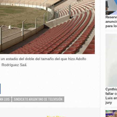
Reserva
anunci
para l
 un estadio del doble del tamaño del que hizo Adolfo
Rodríguez Saá
Cynthi
fallar 
Luis e
AN LUIS
SINDICATO ARGENTINO DE TELEVISIÓN
jury