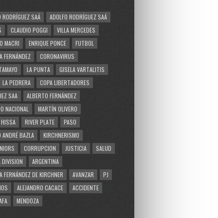
 RODRÍGUEZ SAÁ
ADOLFO RODRÍGUEZ SAÁ
S
CLAUDIO POGGI
VILLA MERCEDES
O MACRI
ENRIQUE PONCE
FUTBOL
A FERNÁNDEZ
CORONAVIRUS
TAMAYO
LA PUNTA
GISELA VARTALITIS
LA PEDRERA
COPA LIBERTADORES
EZ SAA
ALBERTO FERNÁNDEZ
O NACIONAL
MARTÍN OLIVERO
 HISSA
RIVER PLATE
PASO
 ANDRÉ BAZLA
KIRCHNERISMO
NIORS
CORRUPCION
JUSTICIA
SALUD
 DIVISION
ARGENTINA
A FERNÁNDEZ DE KIRCHNER
AVANZAR
PJ
MOS
ALEJANDRO CACACE
ACCIDENTE
AFA
MENDOZA