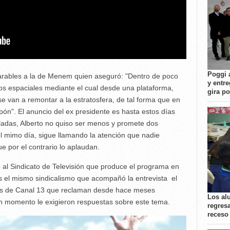
Poggi 
arables a la de Menem quien aseguró: "Dentro de poco
y entre
los espaciales mediante el cual desde una plataforma,
gira p
se van a remontar a la estratosfera, de tal forma que en
n". El anuncio del ex presidente es hasta estos días
adas, Alberto no quiso ser menos y promete dos
el mimo día, sigue llamando la atención que nadie
e por el contrario lo aplaudan.
o al Sindicato de Televisión que produce el programa en
s el mismo sindicalismo que acompañó la entrevista el
ores de Canal 13 que reclaman desde hace meses
Los al
ún momento le exigieron respuestas sobre este tema.
regresa
receso