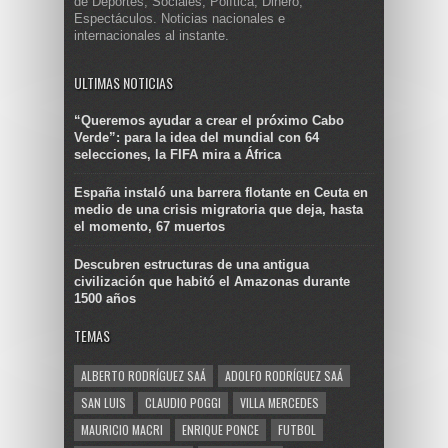
de Deportes, Sociales, Política, Dinero,
Espectáculos. Noticias nacionales e
internacionales al instante.
ULTIMAS NOTICIAS
“Queremos ayudar a crear el próximo Cabo
Verde”: para la idea del mundial con 64
selecciones, la FIFA mira a África
España instaló una barrera flotante en Ceuta en
medio de una crisis migratoria que deja, hasta
el momento, 67 muertos
Descubren estructuras de una antigua
civilización que habitó el Amazonas durante
1500 años
TEMAS
ALBERTO RODRÍGUEZ SAÁ
ADOLFO RODRÍGUEZ SAÁ
SAN LUIS
CLAUDIO POGGI
VILLA MERCEDES
MAURICIO MACRI
ENRIQUE PONCE
FUTBOL