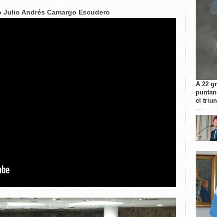
no Julio Andrés Camargo Escudero
A 22 g
puntan
el triu