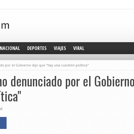
NACIONAL
DEPORTES
VIAJES
VIRAL
do por el Gobierno dijo que "hay una cuestión política"
no denunciado por el Gobierno
tica"
16