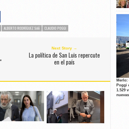
ALBERTO RODRÍGUEZ SAÁ
CLAUDIO POGGI
Next Story →
La política de San Luis repercute
"
en el país
Merlo:
Poggi 
1.529 
nuevas