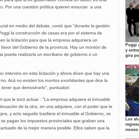
do. Por una cuestión política quieren ensuciar a una
ucial en medio del debate, contó que "durante la gestión
Poggi la construcción de casas era por el sistema de
 en la licitación para que la empresa adquiriera un
Poggi 
 a favor del Gobierno de la provincia. Hay un montón de
y entre
a pueda realizarla un escribano de gobierno o un
gira p
 intervino en esta licitación y ahora dicen que hay una
rno. Acá no existen los montos exorbitantes que dice la
a tener que demostrarlo", puntualizó
l que le tocó actuar : "La empresa adquiere el inmueble
tinuación de la otra, en una adquiere, con el poder que le
ra, y acto seguido trasfiere el inmueble al Gobierno, se
Los al
y se pagan los impuestos provinciales que graban una
regresa
r actuado de la mejor manera posible. Ellos saben que la
receso