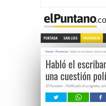
PORTADA
SAN LUIS
PROVINCIA
Home
/
Provincia
/
Habló el escribano denuncia
Habló el escriba
una cuestión polí
El Puntano - Publicado el 24 agosto, 20