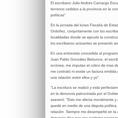
El escribano Julio Andrés Camargo Escud
terrenos cedidos a la provincia en la co
políticas"
En la jornada del lunes Fiscalía de Esta
Ordoñez, conjuntamente con los escriban
localidades donde se ejecutó la construc
los escribanos actuantes se presentó an
En una entrevista concedida al programa
Juan Pablo González Belzunce, el escri
errónea, me imputan el cobro de mas de 
me contrató ni existe un factura emitida
una relación entre ellos y yo".
"La escritura se realizó y está perfectam
en la denuncia patrocinada por el Gobie
aseveró: "Esto me afecta moralmente y en
quedé en medio de una disputa política.
relación. Siempre me desempeñé en la act
denuncia dice que soy participe necesar