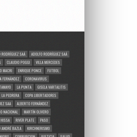
 RODRÍGUEZ SAÁ
ADOLFO RODRÍGUEZ SAÁ
S
CLAUDIO POGGI
VILLA MERCEDES
O MACRI
ENRIQUE PONCE
FUTBOL
A FERNÁNDEZ
CORONAVIRUS
TAMAYO
LA PUNTA
GISELA VARTALITIS
LA PEDRERA
COPA LIBERTADORES
EZ SAA
ALBERTO FERNÁNDEZ
O NACIONAL
MARTÍN OLIVERO
 HISSA
RIVER PLATE
PASO
 ANDRÉ BAZLA
KIRCHNERISMO
NIORS
CORRUPCION
JUSTICIA
SALUD