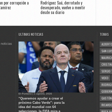
n por corrupción a
Rodríguez Saá, derrotado y
Ramírez
desesperado, vuelve a mentir
desde su diario
ULTIMAS NOTICIAS
TEMAS
 noticias
ALBERTO
SAN LUI
MAURICI
CRISTIN
SERGIO 
VIDEO
RODRIGU
GOBIERN
El Puntano | 1 agosto, 2026
GASTÓN
“Queremos ayudar a crear el
próximo Cabo Verde”: para la
RICARDO
idea del mundial con 64
selecciones, la FIFA mira a
BOCA JU