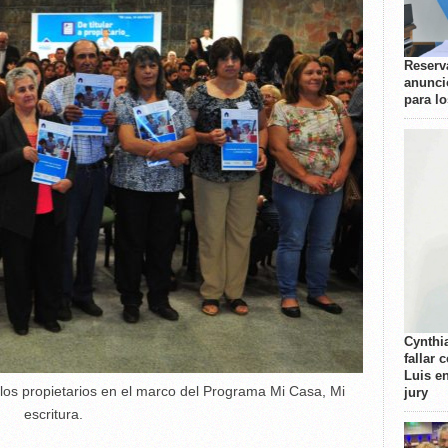
Reserva
anunci
para l
Cynthi
fallar 
Luis e
 los propietarios en el marco del Programa Mi Casa, Mi
jury
escritura.