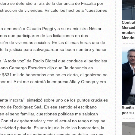
ero se defendió a raíz de la denuncia de Fiscalía por
nstrucción de viviendas. Vinculó los hechos a "cuestiones
Contrat
Merced
do denunció a Claudio Poggi y a su ex ministro Néstor
mudanz
os que participaron de las licitaciones en dos
Mendo
ción de viviendas sociales. En las últimas horas uno de
te la justicia para salvaguardar su buen nombre y honor.
 "A toda voz" de Radio Digital que conduce el periodista
bano Camargo Escudero dijo que "la denuncia es
$331 mil de honorarios eso no es cierto, el gobierno no
 por mi. A mi me contrató la empresa Alfa y Omega y era
ente inscrita", sintetizó sobre uno de los puntos cruciales
rno de Rodríguez Saá. En ese sentido el escribano
Sueño 
por su 
 el seno familiar, cuestiones políticas me salpican
 Con el ex gobernador y con el actual no tengo ninguna
ividad privada. Es una injuria lo de los honorarios, la
io para que el ex gobernador cometa un delito, es una