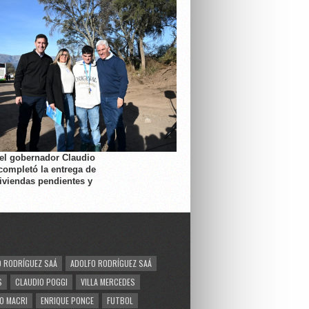
 el gobernador Claudio
completó la entrega de
viviendas pendientes y
 RODRÍGUEZ SAÁ
ADOLFO RODRÍGUEZ SAÁ
S
CLAUDIO POGGI
VILLA MERCEDES
O MACRI
ENRIQUE PONCE
FUTBOL