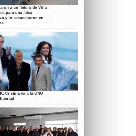
aron a un fletero de Villa
es para una falsa
a y lo secuestraron en
za
K: Cristina va a la ONU
libertad