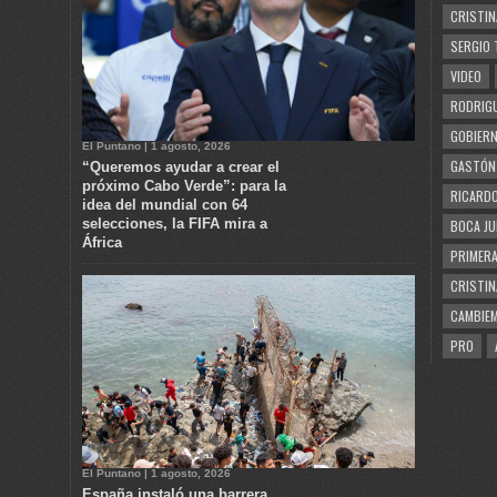
CRISTIN
SERGIO 
VIDEO
RODRIGU
GOBIERN
El Puntano | 1 agosto, 2026
GASTÓN
“Queremos ayudar a crear el
próximo Cabo Verde”: para la
RICARDO
idea del mundial con 64
selecciones, la FIFA mira a
BOCA JU
África
PRIMERA
CRISTIN
CAMBIE
PRO
El Puntano | 1 agosto, 2026
España instaló una barrera