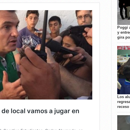
Poggi 
y entre
gira p
Los al
regresa
receso