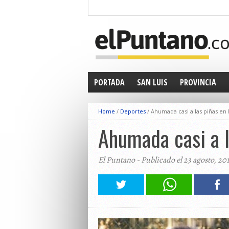
PORTADA
SAN LUIS
PROVINCIA
Home
/
Deportes
/
Ahumada casi a las piñas en 
Ahumada casi a l
El Puntano - Publicado el 23 agosto, 20