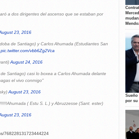
Contrat
Merced
ró a dos dirigentes del ascenso que se estaban por
mudanz
Mendo
August 23, 2016
doba de Santiago) y Carlos Ahumada (Estudiantes San
.
pic.twitter.com/vbb6Zg2Vca
anti)
August 24, 2016
 de Santiago) casi lo boxea a Carlos Ahumada delante
 hagas el vivo conmigo"
sky)
August 23, 2016
Sueño 
por su 
!!!!!!Ahumada ( Estu S. L.) y Abruzzesse (Sant. ester)
August 23, 2016
atus/768228131723444224