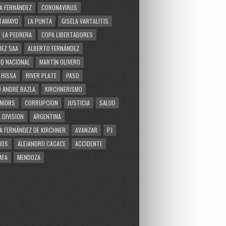
A FERNÁNDEZ
CORONAVIRUS
TAMAYO
LA PUNTA
GISELA VARTALITIS
LA PEDRERA
COPA LIBERTADORES
EZ SAA
ALBERTO FERNÁNDEZ
O NACIONAL
MARTÍN OLIVERO
 HISSA
RIVER PLATE
PASO
 ANDRÉ BAZLA
KIRCHNERISMO
NIORS
CORRUPCION
JUSTICIA
SALUD
 DIVISION
ARGENTINA
A FERNÁNDEZ DE KIRCHNER
AVANZAR
PJ
MOS
ALEJANDRO CACACE
ACCIDENTE
AFA
MENDOZA