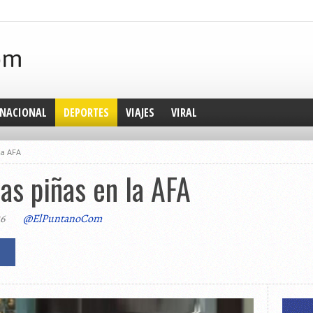
NACIONAL
DEPORTES
VIAJES
VIRAL
la AFA
as piñas en la AFA
16
@ElPuntanoCom