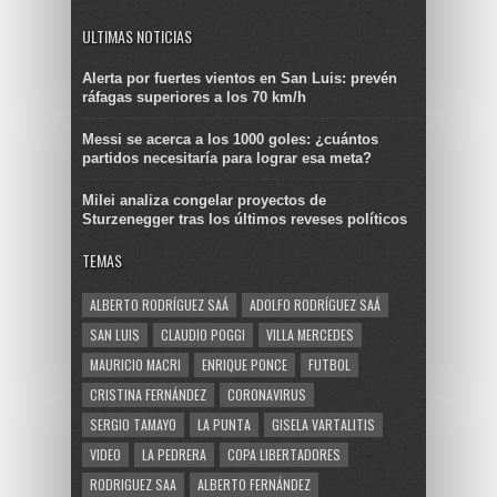
ULTIMAS NOTICIAS
Alerta por fuertes vientos en San Luis: prevén
ráfagas superiores a los 70 km/h
Messi se acerca a los 1000 goles: ¿cuántos
partidos necesitaría para lograr esa meta?
Milei analiza congelar proyectos de
Sturzenegger tras los últimos reveses políticos
TEMAS
ALBERTO RODRÍGUEZ SAÁ
ADOLFO RODRÍGUEZ SAÁ
SAN LUIS
CLAUDIO POGGI
VILLA MERCEDES
MAURICIO MACRI
ENRIQUE PONCE
FUTBOL
CRISTINA FERNÁNDEZ
CORONAVIRUS
SERGIO TAMAYO
LA PUNTA
GISELA VARTALITIS
VIDEO
LA PEDRERA
COPA LIBERTADORES
RODRIGUEZ SAA
ALBERTO FERNÁNDEZ