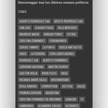
Sturzenegger tras los últimos reveses políticos
TEMAS
ALBERTO RODRÍGUEZ SAÁ
ADOLFO RODRÍGUEZ SAÁ
SAN LUIS
CLAUDIO POGGI
VILLA MERCEDES
MAURICIO MACRI
ENRIQUE PONCE
FUTBOL
CRISTINA FERNÁNDEZ
CORONAVIRUS
SERGIO TAMAYO
LA PUNTA
GISELA VARTALITIS
VIDEO
LA PEDRERA
COPA LIBERTADORES
RODRIGUEZ SAA
ALBERTO FERNÁNDEZ
GOBIERNO NACIONAL
MARTÍN OLIVERO
GASTÓN HISSA
RIVER PLATE
PASO
RICARDO ANDRÉ BAZLA
KIRCHNERISMO
BOCA JUNIORS
CORRUPCION
JUSTICIA
SALUD
PRIMERA DIVISION
ARGENTINA
CRISTINA FERNÁNDEZ DE KIRCHNER
AVANZAR
PJ
CAMBIEMOS
ALEJANDRO CACACE
ACCIDENTE