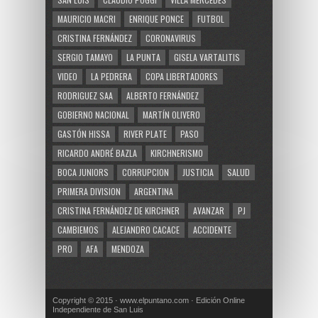
MAURICIO MACRI
ENRIQUE PONCE
FUTBOL
CRISTINA FERNÁNDEZ
CORONAVIRUS
SERGIO TAMAYO
LA PUNTA
GISELA VARTALITIS
VIDEO
LA PEDRERA
COPA LIBERTADORES
RODRIGUEZ SAA
ALBERTO FERNÁNDEZ
GOBIERNO NACIONAL
MARTÍN OLIVERO
GASTÓN HISSA
RIVER PLATE
PASO
RICARDO ANDRÉ BAZLA
KIRCHNERISMO
BOCA JUNIORS
CORRUPCION
JUSTICIA
SALUD
PRIMERA DIVISION
ARGENTINA
CRISTINA FERNÁNDEZ DE KIRCHNER
AVANZAR
PJ
CAMBIEMOS
ALEJANDRO CACACE
ACCIDENTE
PRO
AFA
MENDOZA
Copyright © 2015 · www.elpuntano.com · Edición Online
Independiente de San Luis