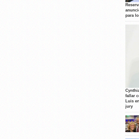
Reserva
anunci
para l
Cynthi
fallar 
Luis e
jury