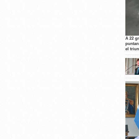
A 22 g
puntan
el triu