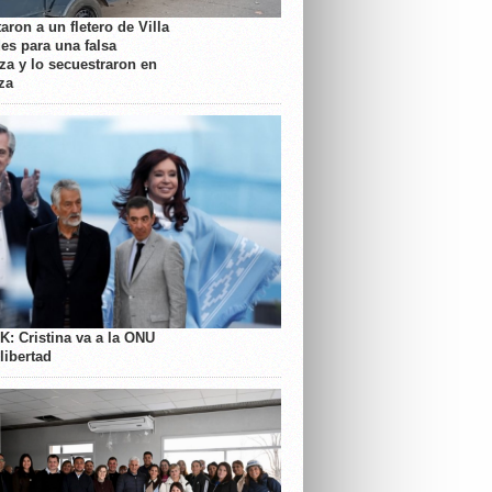
aron a un fletero de Villa
es para una falsa
a y lo secuestraron en
za
K: Cristina va a la ONU
libertad