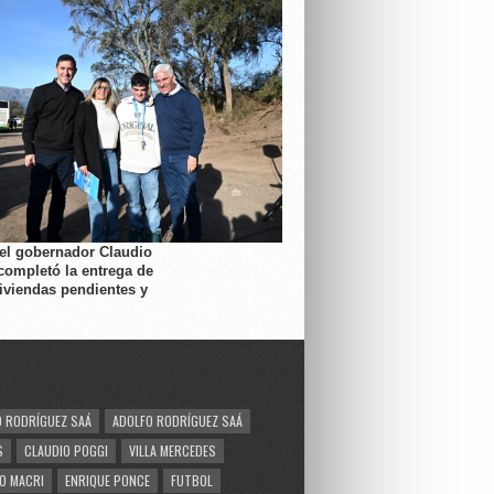
 el gobernador Claudio
completó la entrega de
viviendas pendientes y
 RODRÍGUEZ SAÁ
ADOLFO RODRÍGUEZ SAÁ
S
CLAUDIO POGGI
VILLA MERCEDES
O MACRI
ENRIQUE PONCE
FUTBOL