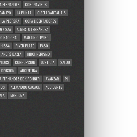
A FERNÁNDEZ
CORONAVIRUS
TAMAYO
LA PUNTA
GISELA VARTALITIS
LA PEDRERA
COPA LIBERTADORES
EZ SAA
ALBERTO FERNÁNDEZ
O NACIONAL
MARTÍN OLIVERO
 HISSA
RIVER PLATE
PASO
 ANDRÉ BAZLA
KIRCHNERISMO
NIORS
CORRUPCION
JUSTICIA
SALUD
 DIVISION
ARGENTINA
A FERNÁNDEZ DE KIRCHNER
AVANZAR
PJ
MOS
ALEJANDRO CACACE
ACCIDENTE
AFA
MENDOZA