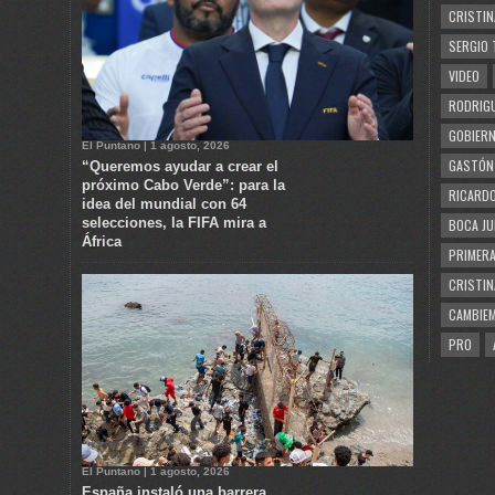
CRISTIN
SERGIO 
VIDEO
RODRIGU
GOBIERN
El Puntano | 1 agosto, 2026
GASTÓN
“Queremos ayudar a crear el
próximo Cabo Verde”: para la
RICARDO
idea del mundial con 64
selecciones, la FIFA mira a
BOCA JU
África
PRIMERA
CRISTIN
CAMBIE
PRO
El Puntano | 1 agosto, 2026
España instaló una barrera