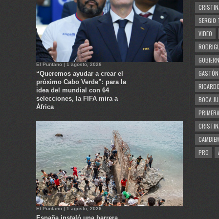
CRISTIN
SERGIO 
VIDEO
RODRIGU
GOBIERN
El Puntano | 1 agosto, 2026
GASTÓN
“Queremos ayudar a crear el
próximo Cabo Verde”: para la
RICARDO
idea del mundial con 64
selecciones, la FIFA mira a
BOCA JU
África
PRIMERA
CRISTIN
CAMBIE
PRO
El Puntano | 1 agosto, 2026
España instaló una barrera