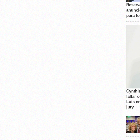
Reserva
anunci
para l
Cynthi
fallar 
Luis e
jury