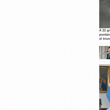
A 22 g
puntan
el triu