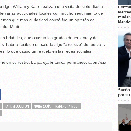
idge, William y Kate, realizan una visita de siete días a
Contrat
Merced
 de varias actividades locales con mucho seguimiento de
mudanz
mentos que más curiosidad causó fue un apretón de
Mendo
endra Modi.
ono británico, que ostenta los grados de teniente y de
s, habría recibido un saludo algo "excesivo" de fuerza, y
es, lo que causó un revuelo en las redes sociales.
torio en su rostro. La pareja británica permanecerá en Asia
Sueño 
por su 
KATE MIDDLETON
MONARQUÍA
NARENDRA MODI