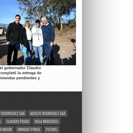
 el gobernador Claudio
completó la entrega de
viviendas pendientes y
 RODRÍGUEZ SAÁ
ADOLFO RODRÍGUEZ SAÁ
S
CLAUDIO POGGI
VILLA MERCEDES
O MACRI
ENRIQUE PONCE
FUTBOL