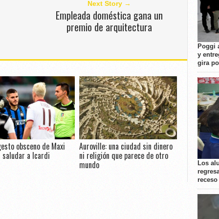
Next Story →
Empleada doméstica gana un
premio de arquitectura
Poggi 
y entre
gira p
gesto obsceno de Maxi
Auroville: una ciudad sin dinero
l saludar a Icardi
ni religión que parece de otro
mundo
Los al
regresa
receso