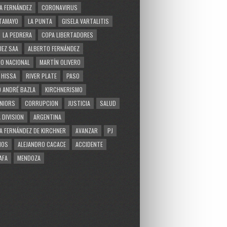
A FERNÁNDEZ
CORONAVIRUS
TAMAYO
LA PUNTA
GISELA VARTALITIS
LA PEDRERA
COPA LIBERTADORES
EZ SAA
ALBERTO FERNÁNDEZ
O NACIONAL
MARTÍN OLIVERO
 HISSA
RIVER PLATE
PASO
 ANDRÉ BAZLA
KIRCHNERISMO
NIORS
CORRUPCION
JUSTICIA
SALUD
 DIVISION
ARGENTINA
A FERNÁNDEZ DE KIRCHNER
AVANZAR
PJ
MOS
ALEJANDRO CACACE
ACCIDENTE
AFA
MENDOZA