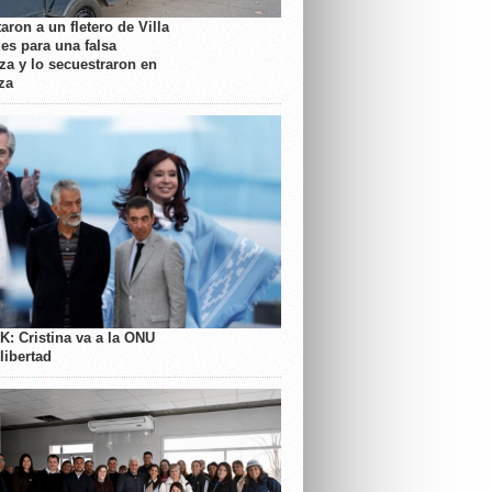
aron a un fletero de Villa
es para una falsa
a y lo secuestraron en
za
K: Cristina va a la ONU
libertad