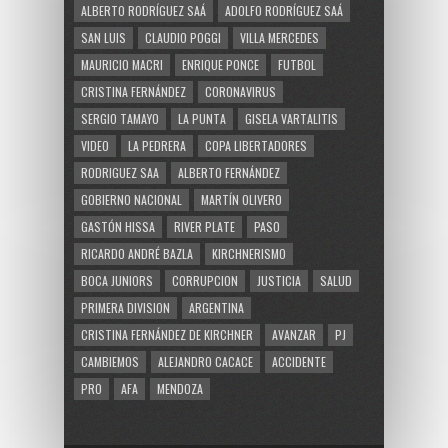
ALBERTO RODRÍGUEZ SAÁ
ADOLFO RODRÍGUEZ SAÁ
SAN LUIS
CLAUDIO POGGI
VILLA MERCEDES
MAURICIO MACRI
ENRIQUE PONCE
FUTBOL
CRISTINA FERNÁNDEZ
CORONAVIRUS
SERGIO TAMAYO
LA PUNTA
GISELA VARTALITIS
VIDEO
LA PEDRERA
COPA LIBERTADORES
RODRIGUEZ SAA
ALBERTO FERNÁNDEZ
GOBIERNO NACIONAL
MARTÍN OLIVERO
GASTÓN HISSA
RIVER PLATE
PASO
RICARDO ANDRÉ BAZLA
KIRCHNERISMO
BOCA JUNIORS
CORRUPCION
JUSTICIA
SALUD
PRIMERA DIVISION
ARGENTINA
CRISTINA FERNÁNDEZ DE KIRCHNER
AVANZAR
PJ
CAMBIEMOS
ALEJANDRO CACACE
ACCIDENTE
PRO
AFA
MENDOZA