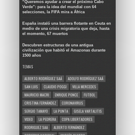
“Queremos ayudar a crear el próximo Cabo
Verde”: para la idea del mundial con 64
selecciones, la FIFA mira a África
España instaló una barrera flotante en Ceuta en
medio de una crisis migratoria que deja, hasta
el momento, 67 muertos
Descubren estructuras de una antigua
civilización que habitó el Amazonas durante
1500 años
TEMAS
ALBERTO RODRÍGUEZ SAÁ
ADOLFO RODRÍGUEZ SAÁ
SAN LUIS
CLAUDIO POGGI
VILLA MERCEDES
MAURICIO MACRI
ENRIQUE PONCE
FUTBOL
CRISTINA FERNÁNDEZ
CORONAVIRUS
SERGIO TAMAYO
LA PUNTA
GISELA VARTALITIS
VIDEO
LA PEDRERA
COPA LIBERTADORES
RODRIGUEZ SAA
ALBERTO FERNÁNDEZ