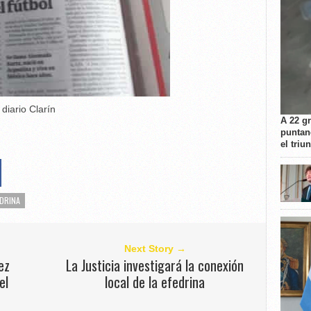
diario Clarín
A 22 g
puntan
el triu
EDRINA
Next Story →
ez
La Justicia investigará la conexión
el
local de la efedrina