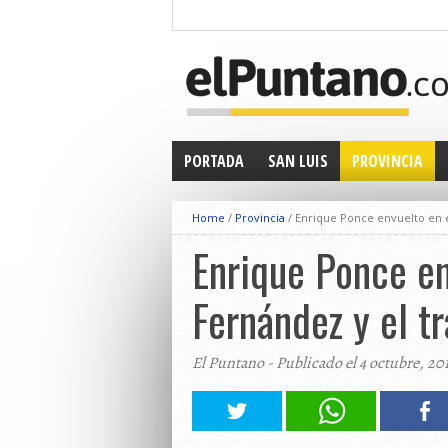
PORTADA
SAN LUIS
PROVINCIA
Home
/
Provincia
/
Enrique Ponce envuelto en e
Enrique Ponce en
Fernández y el tr
El Puntano - Publicado el 4 octubre, 20