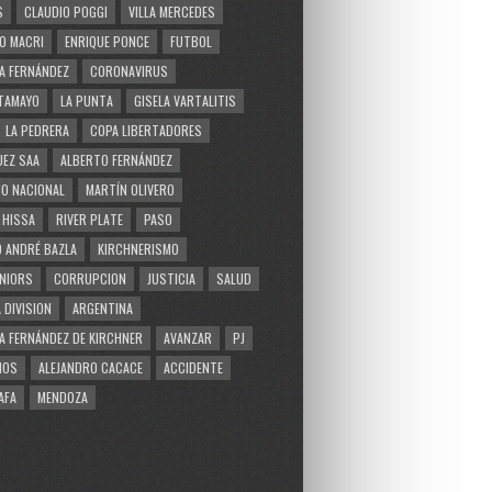
S
CLAUDIO POGGI
VILLA MERCEDES
O MACRI
ENRIQUE PONCE
FUTBOL
A FERNÁNDEZ
CORONAVIRUS
TAMAYO
LA PUNTA
GISELA VARTALITIS
LA PEDRERA
COPA LIBERTADORES
EZ SAA
ALBERTO FERNÁNDEZ
O NACIONAL
MARTÍN OLIVERO
 HISSA
RIVER PLATE
PASO
 ANDRÉ BAZLA
KIRCHNERISMO
NIORS
CORRUPCION
JUSTICIA
SALUD
 DIVISION
ARGENTINA
A FERNÁNDEZ DE KIRCHNER
AVANZAR
PJ
MOS
ALEJANDRO CACACE
ACCIDENTE
AFA
MENDOZA