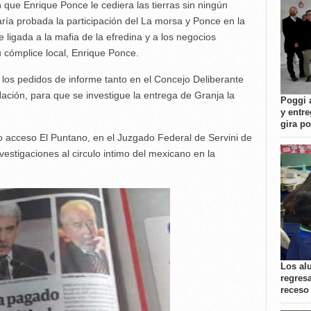
 que Enrique Ponce le cediera las tierras sin ningún
ía probada la participación del La morsa y Ponce en la
e ligada a la mafia de la efredina y a los negocios
 cómplice local, Enrique Ponce.
 los pedidos de informe tanto en el Concejo Deliberante
ción, para que se investigue la entrega de Granja la
Poggi 
y entre
gira p
o acceso El Puntano, en el Juzgado Federal de Servini de
estigaciones al circulo intimo del mexicano en la
Los al
regresa
receso