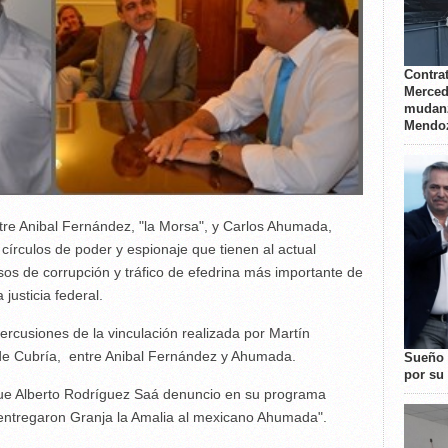
Contrat
Merced
mudanz
Mendo
tre Anibal Fernández, "la Morsa", y Carlos Ahumada,
írculos de poder y espionaje que tienen al actual
sos de corrupción y tráfico de efedrina más importante de
 justicia federal.
ercusiones de la vinculación realizada por Martín
i de Cubría, entre Anibal Fernández y Ahumada.
Sueño 
por su 
 que Alberto Rodríguez Saá denuncio en su programa
 entregaron Granja la Amalia al mexicano Ahumada".