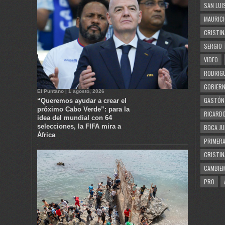
SAN LUI
MAURICI
CRISTIN
SERGIO 
VIDEO
RODRIGU
GOBIERN
El Puntano | 1 agosto, 2026
GASTÓN
“Queremos ayudar a crear el
próximo Cabo Verde”: para la
RICARDO
idea del mundial con 64
selecciones, la FIFA mira a
BOCA JU
África
PRIMERA
CRISTIN
CAMBIE
PRO