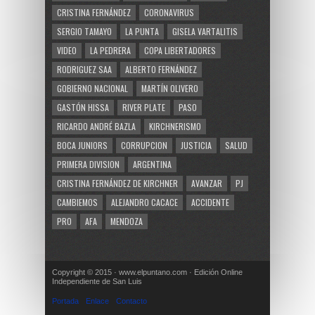
CRISTINA FERNÁNDEZ
CORONAVIRUS
SERGIO TAMAYO
LA PUNTA
GISELA VARTALITIS
VIDEO
LA PEDRERA
COPA LIBERTADORES
RODRIGUEZ SAA
ALBERTO FERNÁNDEZ
GOBIERNO NACIONAL
MARTÍN OLIVERO
GASTÓN HISSA
RIVER PLATE
PASO
RICARDO ANDRÉ BAZLA
KIRCHNERISMO
BOCA JUNIORS
CORRUPCION
JUSTICIA
SALUD
PRIMERA DIVISION
ARGENTINA
CRISTINA FERNÁNDEZ DE KIRCHNER
AVANZAR
PJ
CAMBIEMOS
ALEJANDRO CACACE
ACCIDENTE
PRO
AFA
MENDOZA
Copyright © 2015 · www.elpuntano.com · Edición Online
Independiente de San Luis
Portada
Enlace
Contacto