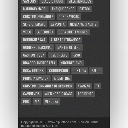
SAN LUIS
CLAUDIO POGGI
VILLA MERCEDES
MAURICIO MACRI
ENRIQUE PONCE
FUTBOL
CRISTINA FERNÁNDEZ
CORONAVIRUS
SERGIO TAMAYO
LA PUNTA
GISELA VARTALITIS
VIDEO
LA PEDRERA
COPA LIBERTADORES
RODRIGUEZ SAA
ALBERTO FERNÁNDEZ
GOBIERNO NACIONAL
MARTÍN OLIVERO
GASTÓN HISSA
RIVER PLATE
PASO
RICARDO ANDRÉ BAZLA
KIRCHNERISMO
BOCA JUNIORS
CORRUPCION
JUSTICIA
SALUD
PRIMERA DIVISION
ARGENTINA
CRISTINA FERNÁNDEZ DE KIRCHNER
AVANZAR
PJ
CAMBIEMOS
ALEJANDRO CACACE
ACCIDENTE
PRO
AFA
MENDOZA
Copyright © 2015 · www.elpuntano.com · Edición Online
Independiente de San Luis