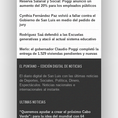
Reserva Salarial y Social: Poggi anunció un
aumento del 20% para los empleados públicos
Cynthia Fernández Paz volvió a fallar contra el
Gobierno de San Luis en medio del pedido de
jury
Rodríguez Saá defendió a las Escuelas
generativas y atacó al actual sistema educativo
Merlo: el gobernador Claudio Poggi completó la
entrega de 1.529 viviendas pendientes y nuevas
EL PUNTANO – EDICIÓN DIGITAL DE NOTICIAS
El diario digital de San Luis con las últimas noticias
de Deportes, Sociales, Política, Dinero,
Espectáculos. Noticias nacionales e
internacionales al instante.
ULTIMAS NOTICIAS
“Queremos ayudar a crear el próximo Cabo
Verde”: para la idea del mundial con 64