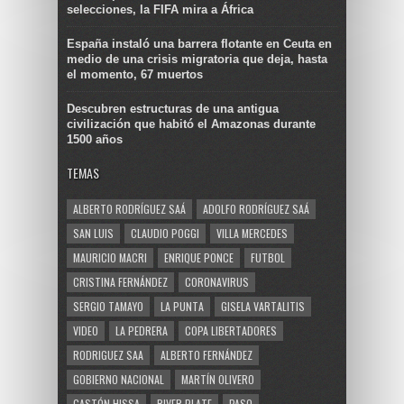
selecciones, la FIFA mira a África
España instaló una barrera flotante en Ceuta en
medio de una crisis migratoria que deja, hasta
el momento, 67 muertos
Descubren estructuras de una antigua
civilización que habitó el Amazonas durante
1500 años
TEMAS
ALBERTO RODRÍGUEZ SAÁ
ADOLFO RODRÍGUEZ SAÁ
SAN LUIS
CLAUDIO POGGI
VILLA MERCEDES
MAURICIO MACRI
ENRIQUE PONCE
FUTBOL
CRISTINA FERNÁNDEZ
CORONAVIRUS
SERGIO TAMAYO
LA PUNTA
GISELA VARTALITIS
VIDEO
LA PEDRERA
COPA LIBERTADORES
RODRIGUEZ SAA
ALBERTO FERNÁNDEZ
GOBIERNO NACIONAL
MARTÍN OLIVERO
GASTÓN HISSA
RIVER PLATE
PASO