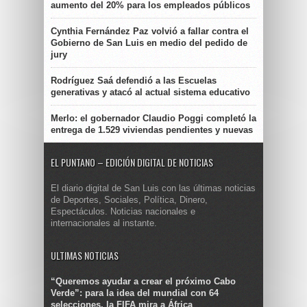
aumento del 20% para los empleados públicos
Cynthia Fernández Paz volvió a fallar contra el
Gobierno de San Luis en medio del pedido de
jury
Rodríguez Saá defendió a las Escuelas
generativas y atacó al actual sistema educativo
Merlo: el gobernador Claudio Poggi completó la
entrega de 1.529 viviendas pendientes y nuevas
EL PUNTANO – EDICIÓN DIGITAL DE NOTICIAS
El diario digital de San Luis con las últimas noticias
de Deportes, Sociales, Política, Dinero,
Espectáculos. Noticias nacionales e
internacionales al instante.
ULTIMAS NOTICIAS
“Queremos ayudar a crear el próximo Cabo
Verde”: para la idea del mundial con 64
selecciones, la FIFA mira a África