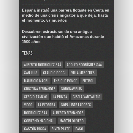
España instaló una barrera flotante en Ceuta en
medio de una crisis migratoria que deja, hasta
el momento, 67 muertos
Descubren estructuras de una antigua
civilización que habitó el Amazonas durante
1500 años
TEMAS
ALBERTO RODRÍGUEZ SAÁ
ADOLFO RODRÍGUEZ SAÁ
SAN LUIS
CLAUDIO POGGI
VILLA MERCEDES
MAURICIO MACRI
ENRIQUE PONCE
FUTBOL
CRISTINA FERNÁNDEZ
CORONAVIRUS
SERGIO TAMAYO
LA PUNTA
GISELA VARTALITIS
VIDEO
LA PEDRERA
COPA LIBERTADORES
RODRIGUEZ SAA
ALBERTO FERNÁNDEZ
GOBIERNO NACIONAL
MARTÍN OLIVERO
GASTÓN HISSA
RIVER PLATE
PASO