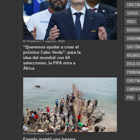
CRISTIN
SERGIO 
VIDEO
RODRIGU
GOBIERN
El Puntano | 1 agosto, 2026
GASTÓN
“Queremos ayudar a crear el
próximo Cabo Verde”: para la
RICARDO
idea del mundial con 64
selecciones, la FIFA mira a
BOCA JU
África
PRIMERA
CRISTIN
CAMBIE
PRO
El Puntano | 1 agosto, 2026
España instaló una barrera