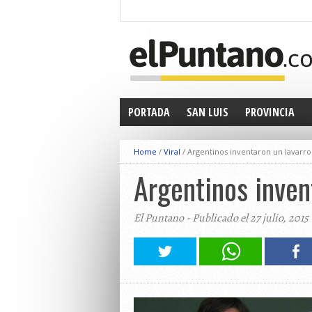
PORTADA
SAN LUIS
PROVINCIA
Home
/
Viral
/
Argentinos inventaron un lavarro
Argentinos inven
El Puntano - Publicado el 27 julio, 2015