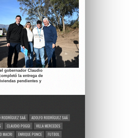
 el gobernador Claudio
completó la entrega de
viviendas pendientes y
 RODRÍGUEZ SAÁ
ADOLFO RODRÍGUEZ SAÁ
S
CLAUDIO POGGI
VILLA MERCEDES
O MACRI
ENRIQUE PONCE
FUTBOL