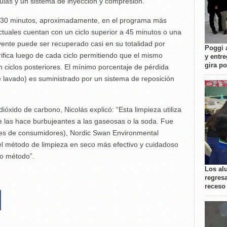
ulas y un sistema de inyección y compresión.
de 30 minutos, aproximadamente, en el programa más
ctuales cuentan con un ciclo superior a 45 minutos o una
lvente puede ser recuperado casi en su totalidad por
Poggi 
rifica luego de cada ciclo permitiendo que el mismo
y entre
gira p
en ciclos posteriores. El mínimo porcentaje de pérdida
de lavado) es suministrado por un sistema de reposición
dióxido de carbono, Nicolás explicó: “Esta limpieza utiliza
e las hace burbujeantes a las gaseosas o la soda. Fue
es de consumidores), Nordic Swan Environmental
el método de limpieza en seco más efectivo y cuidadoso
ro método”.
Los al
regresa
receso