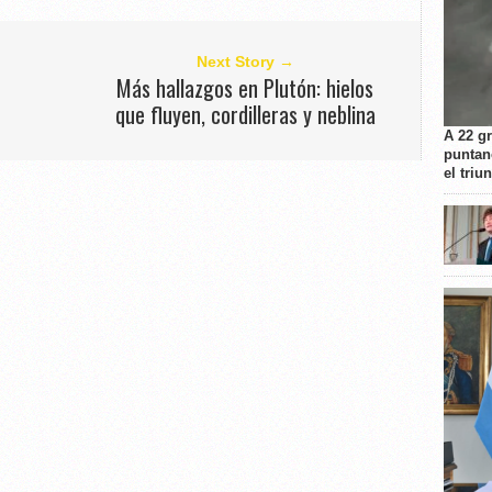
Next Story →
Más hallazgos en Plutón: hielos
que fluyen, cordilleras y neblina
A 22 g
puntan
el triu