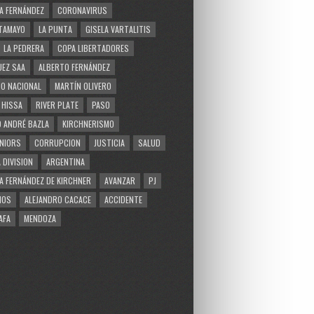
A FERNÁNDEZ
CORONAVIRUS
TAMAYO
LA PUNTA
GISELA VARTALITIS
LA PEDRERA
COPA LIBERTADORES
EZ SAA
ALBERTO FERNÁNDEZ
O NACIONAL
MARTÍN OLIVERO
 HISSA
RIVER PLATE
PASO
 ANDRÉ BAZLA
KIRCHNERISMO
NIORS
CORRUPCION
JUSTICIA
SALUD
 DIVISION
ARGENTINA
A FERNÁNDEZ DE KIRCHNER
AVANZAR
PJ
MOS
ALEJANDRO CACACE
ACCIDENTE
AFA
MENDOZA