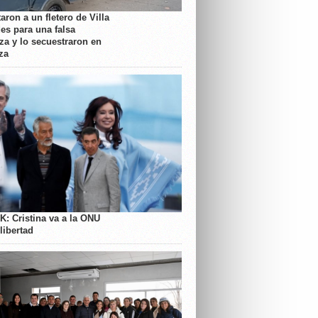
aron a un fletero de Villa
es para una falsa
a y lo secuestraron en
za
K: Cristina va a la ONU
libertad