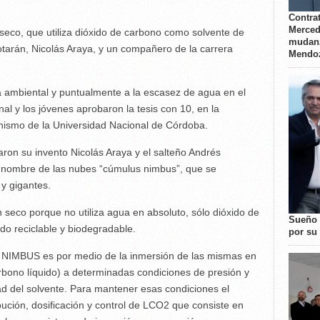
Contrat
Merced
 seco, que utiliza dióxido de carbono como solvente de
mudanz
otarán, Nicolás Araya, y un compañero de la carrera
Mendo
a ambiental y puntualmente a la escasez de agua en el
l y los jóvenes aprobaron la tesis con 10, en la
anismo de la Universidad Nacional de Córdoba.
ron su invento Nicolás Araya y el salteño Andrés
l nombre de las nubes “cúmulus nimbus”, que se
y gigantes.
n seco porque no utiliza agua en absoluto, sólo dióxido de
Sueño 
do reciclable y biodegradable.
por su 
l NIMBUS es por medio de la inmersión de las mismas en
rbono líquido) a determinadas condiciones de presión y
dad del solvente. Para mantener esas condiciones el
bución, dosificación y control de LCO2 que consiste en