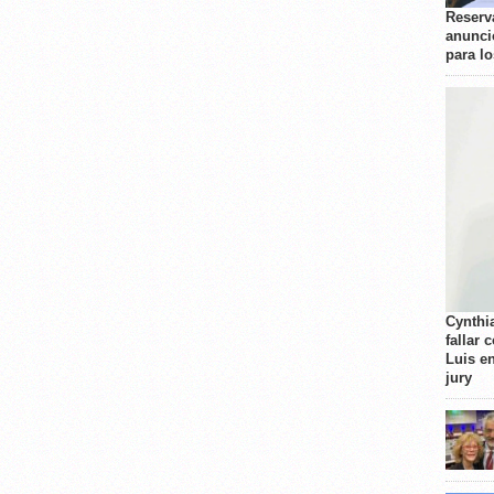
Reserva
anunci
para l
Cynthi
fallar 
Luis e
jury