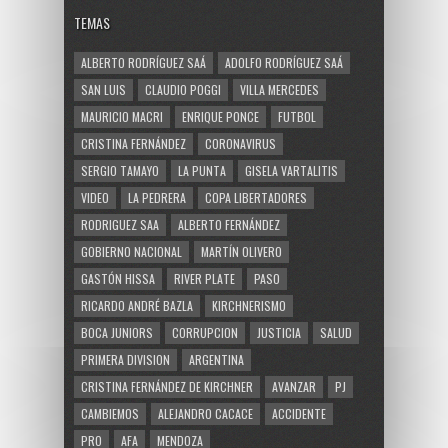
TEMAS
ALBERTO RODRÍGUEZ SAÁ
ADOLFO RODRÍGUEZ SAÁ
SAN LUIS
CLAUDIO POGGI
VILLA MERCEDES
MAURICIO MACRI
ENRIQUE PONCE
FUTBOL
CRISTINA FERNÁNDEZ
CORONAVIRUS
SERGIO TAMAYO
LA PUNTA
GISELA VARTALITIS
VIDEO
LA PEDRERA
COPA LIBERTADORES
RODRIGUEZ SAA
ALBERTO FERNÁNDEZ
GOBIERNO NACIONAL
MARTÍN OLIVERO
GASTÓN HISSA
RIVER PLATE
PASO
RICARDO ANDRÉ BAZLA
KIRCHNERISMO
BOCA JUNIORS
CORRUPCION
JUSTICIA
SALUD
PRIMERA DIVISION
ARGENTINA
CRISTINA FERNÁNDEZ DE KIRCHNER
AVANZAR
PJ
CAMBIEMOS
ALEJANDRO CACACE
ACCIDENTE
PRO
AFA
MENDOZA