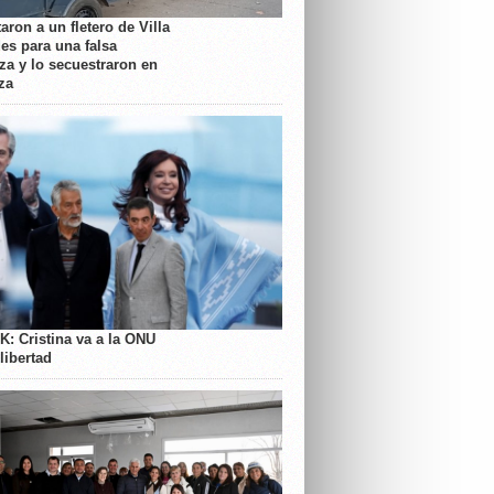
aron a un fletero de Villa
es para una falsa
a y lo secuestraron en
za
K: Cristina va a la ONU
libertad