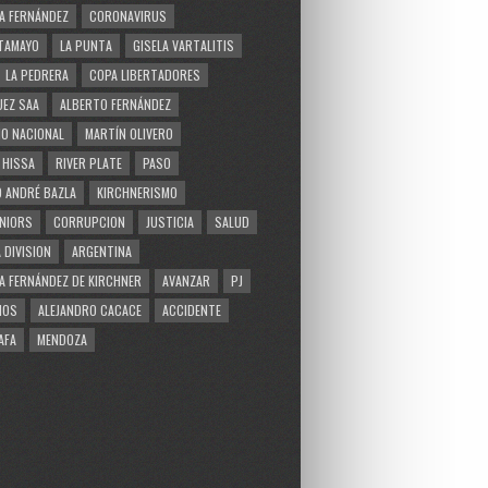
A FERNÁNDEZ
CORONAVIRUS
TAMAYO
LA PUNTA
GISELA VARTALITIS
LA PEDRERA
COPA LIBERTADORES
EZ SAA
ALBERTO FERNÁNDEZ
O NACIONAL
MARTÍN OLIVERO
 HISSA
RIVER PLATE
PASO
 ANDRÉ BAZLA
KIRCHNERISMO
NIORS
CORRUPCION
JUSTICIA
SALUD
 DIVISION
ARGENTINA
A FERNÁNDEZ DE KIRCHNER
AVANZAR
PJ
MOS
ALEJANDRO CACACE
ACCIDENTE
AFA
MENDOZA