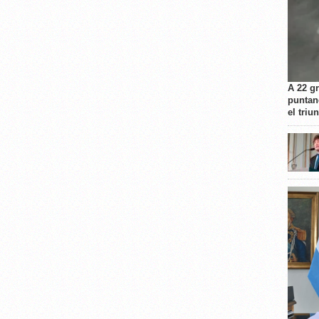
A 22 g
puntan
el triu