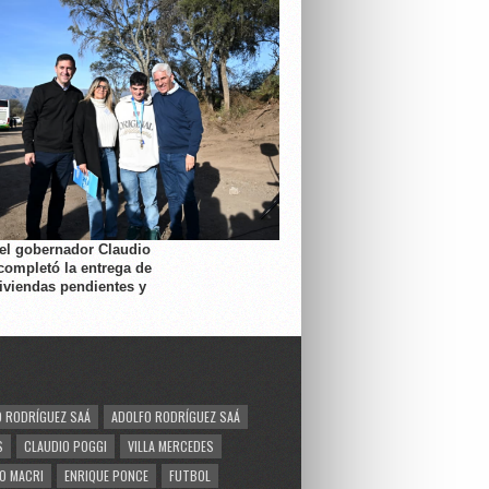
 el gobernador Claudio
completó la entrega de
viviendas pendientes y
 RODRÍGUEZ SAÁ
ADOLFO RODRÍGUEZ SAÁ
S
CLAUDIO POGGI
VILLA MERCEDES
O MACRI
ENRIQUE PONCE
FUTBOL