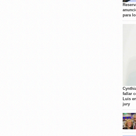
Reserva
anunci
para l
Cynthi
fallar 
Luis e
jury