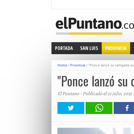
PORTADA
SAN LUIS
PROVINCIA
Home
/
Provincia
/
"Ponce lanzó su campaña su
"Ponce lanzó su 
El Puntano - Publicado el 21 julio, 2015