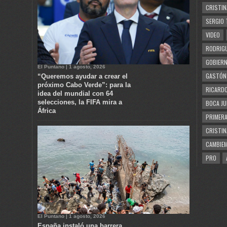
CRISTIN
SERGIO 
VIDEO
RODRIGU
GOBIERN
El Puntano | 1 agosto, 2026
GASTÓN
“Queremos ayudar a crear el
próximo Cabo Verde”: para la
RICARDO
idea del mundial con 64
selecciones, la FIFA mira a
BOCA JU
África
PRIMERA
CRISTIN
CAMBIE
PRO
El Puntano | 1 agosto, 2026
España instaló una barrera