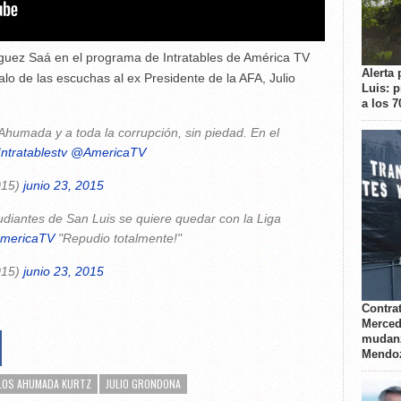
guez Saá en el programa de Intratables de América TV
Alerta 
lo de las escuchas al ex Presidente de la AFA, Julio
Luis: 
a los 
Ahumada y a toda la corrupción, sin piedad. En el
ntratablestv
@AmericaTV
015)
junio 23, 2015
diantes de San Luis se quiere quedar con la Liga
mericaTV
"Repudio totalmente!"
015)
junio 23, 2015
Contrat
Merced
mudanz
Mendo
LOS AHUMADA KURTZ
JULIO GRONDONA