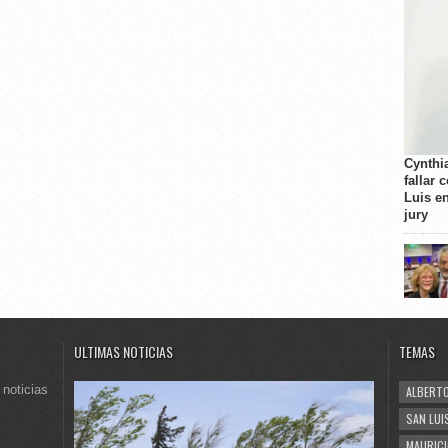
Cynthi
fallar 
Luis e
jury
ULTIMAS NOTICIAS
TEMAS
 noticias
ALBERTO
SAN LUI
MAURICI