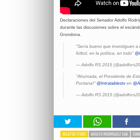
Declaraciones del Senador Adolfo Rodrí
durante las discusiones sobre el escánda
Grondona.
"Sería bueno que investiguen a 
fútbol, en la política, en todo"
@I
— Adolfo RS 2015 (@adolfors2
"Ahumada, el Presidente de Estu
Puntana!"
@Intratablestv
en
@A
— Adolfo RS 2015 (@adolfors2
RELATED ITEMS
ADOLFO RODRÍGUEZ SAÁ
CAR