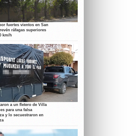
por fuertes vientos en San
prevén ráfagas superiores
70 km/h
aron a un fletero de Villa
es para una falsa
a y lo secuestraron en
za