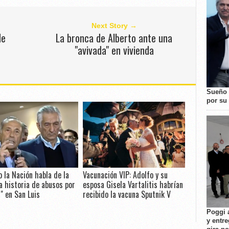
Next Story →
de
La bronca de Alberto ante una
2
"avivada" en vivienda
Sueño 
por su 
o la Nación habla de la
Vacunación VIP: Adolfo y su
a historia de abusos por
esposa Gisela Vartalitis habrían
r" en San Luis
recibido la vacuna Sputnik V
Poggi 
y entre