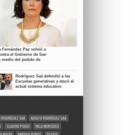
a Fernández Paz volvió a
contra el Gobierno de San
n medio del pedido de
Rodríguez Saá defendió a las
Escuelas generativas y atacó al
actual sistema educativo
 RODRÍGUEZ SAÁ
ADOLFO RODRÍGUEZ SAÁ
S
CLAUDIO POGGI
VILLA MERCEDES
O MACRI
ENRIQUE PONCE
FUTBOL