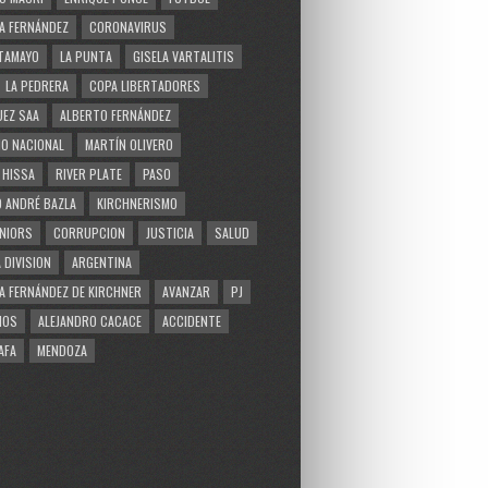
A FERNÁNDEZ
CORONAVIRUS
TAMAYO
LA PUNTA
GISELA VARTALITIS
LA PEDRERA
COPA LIBERTADORES
EZ SAA
ALBERTO FERNÁNDEZ
O NACIONAL
MARTÍN OLIVERO
 HISSA
RIVER PLATE
PASO
 ANDRÉ BAZLA
KIRCHNERISMO
NIORS
CORRUPCION
JUSTICIA
SALUD
 DIVISION
ARGENTINA
A FERNÁNDEZ DE KIRCHNER
AVANZAR
PJ
MOS
ALEJANDRO CACACE
ACCIDENTE
AFA
MENDOZA