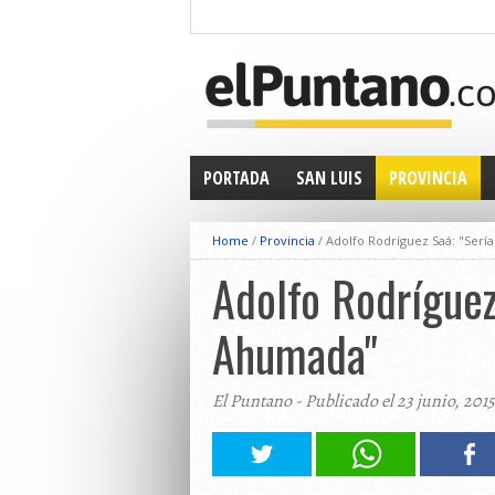
PORTADA
SAN LUIS
PROVINCIA
Home
/
Provincia
/
Adolfo Rodríguez Saá: "Ser
Adolfo Rodríguez
Ahumada"
El Puntano - Publicado el 23 junio, 2015