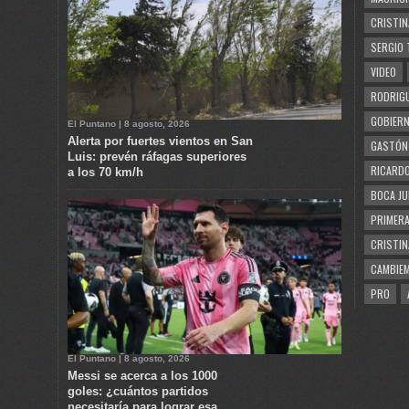
CRISTIN
SERGIO 
VIDEO
RODRIGU
GOBIERN
El Puntano | 8 agosto, 2026
Alerta por fuertes vientos en San
GASTÓN
Luis: prevén ráfagas superiores
RICARDO
a los 70 km/h
BOCA JU
PRIMERA
CRISTIN
CAMBIE
PRO
El Puntano | 8 agosto, 2026
Messi se acerca a los 1000
goles: ¿cuántos partidos
necesitaría para lograr esa