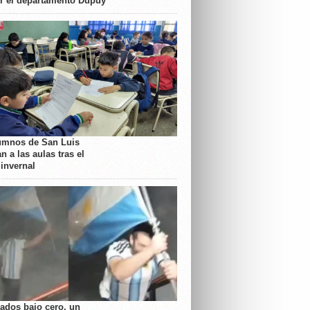
or el departamento Dupuy
umnos de San Luis
n a las aulas tras el
 invernal
rados bajo cero, un