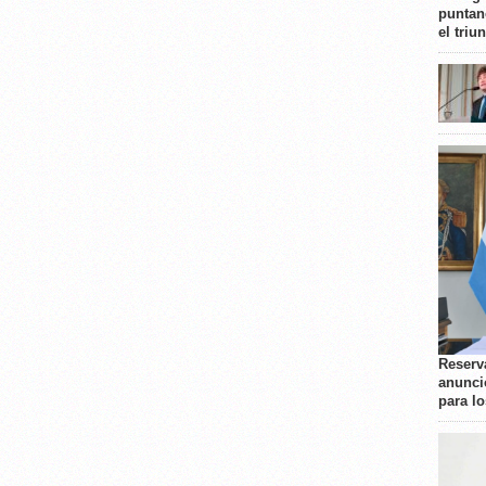
puntan
el triu
Reserva
anunci
para l