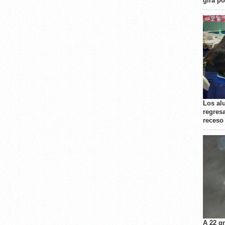
gira p
Los al
regresa
receso
A 22 g