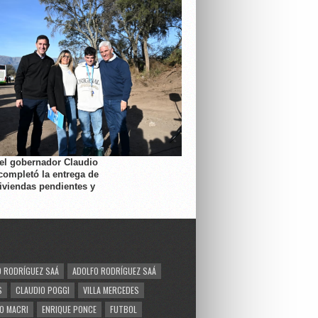
 el gobernador Claudio
completó la entrega de
viviendas pendientes y
 RODRÍGUEZ SAÁ
ADOLFO RODRÍGUEZ SAÁ
S
CLAUDIO POGGI
VILLA MERCEDES
O MACRI
ENRIQUE PONCE
FUTBOL