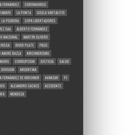
A FERNÁNDEZ
CORONAVIRUS
TAMAYO
LA PUNTA
GISELA VARTALITIS
LA PEDRERA
COPA LIBERTADORES
EZ SAA
ALBERTO FERNÁNDEZ
O NACIONAL
MARTÍN OLIVERO
 HISSA
RIVER PLATE
PASO
 ANDRÉ BAZLA
KIRCHNERISMO
NIORS
CORRUPCION
JUSTICIA
SALUD
 DIVISION
ARGENTINA
A FERNÁNDEZ DE KIRCHNER
AVANZAR
PJ
MOS
ALEJANDRO CACACE
ACCIDENTE
AFA
MENDOZA