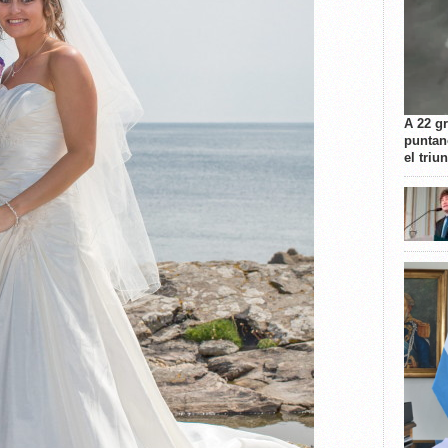
A 22 g
puntan
el triu