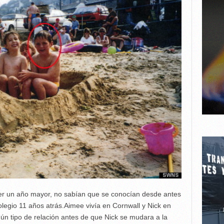
r un año mayor, no sabían que se conocían desde antes
legio 11 años atrás.Aimee vivía en Cornwall y Nick en
gún tipo de relación antes de que Nick se mudara a la