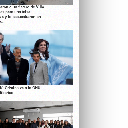
aron a un fletero de Villa
es para una falsa
a y lo secuestraron en
za
K: Cristina va a la ONU
libertad