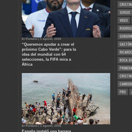
CRISTIN
SERGIO 
VIDEO
RODRIGU
GOBIERN
El Puntano | 1 agosto, 2026
GASTÓN
“Queremos ayudar a crear el
próximo Cabo Verde”: para la
RICARDO
idea del mundial con 64
selecciones, la FIFA mira a
BOCA JU
África
PRIMERA
CRISTIN
CAMBIE
PRO
El Puntano | 1 agosto, 2026
España instaló una barrera