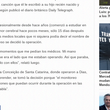
canción que él le escribió a su hijo recién nacido y
Alerta 
egún publicó el diario británico Daily Telegraph.
Luis: 
a los 
ofesionalmente desde hace años (comenzó a estudiar en
umor cerebral hace pocos meses, sólo 15 días después
os medios locales que ni siquiera podía decir el nombre de
so se decidió la operación.
s momentos que me pedían los médicos. Mi mano
e era el lado que me estaban operando. Así que paraba,
 con ellos”, relató luego.
a Conceição de Santa Catarina, donde operaron a Dias,
Contrat
Merced
render, se tomó la decisión porque “el monitoreo
mudanz
siones que puedan ocurrir durante la operación en las
Mendo
abla”.