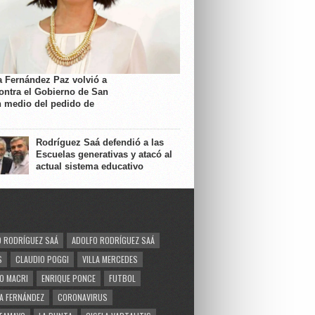
a Fernández Paz volvió a
contra el Gobierno de San
n medio del pedido de
Rodríguez Saá defendió a las
Escuelas generativas y atacó al
actual sistema educativo
 RODRÍGUEZ SAÁ
ADOLFO RODRÍGUEZ SAÁ
S
CLAUDIO POGGI
VILLA MERCEDES
O MACRI
ENRIQUE PONCE
FUTBOL
A FERNÁNDEZ
CORONAVIRUS