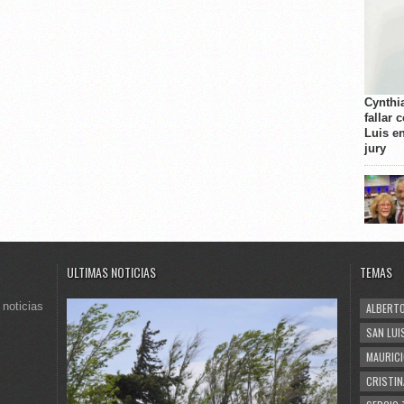
Cynthi
fallar 
Luis e
jury
ULTIMAS NOTICIAS
TEMAS
 noticias
ALBERTO
SAN LUI
MAURICI
CRISTIN