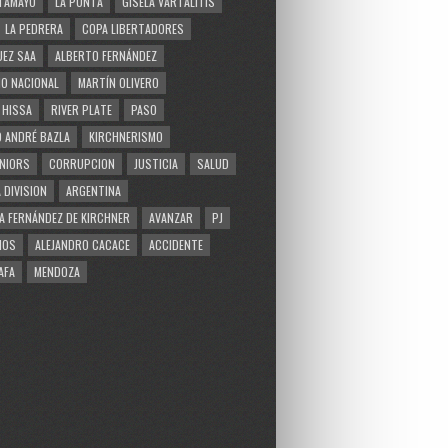
TAMAYO
LA PUNTA
GISELA VARTALITIS
LA PEDRERA
COPA LIBERTADORES
EZ SAA
ALBERTO FERNÁNDEZ
O NACIONAL
MARTÍN OLIVERO
 HISSA
RIVER PLATE
PASO
 ANDRÉ BAZLA
KIRCHNERISMO
NIORS
CORRUPCION
JUSTICIA
SALUD
 DIVISION
ARGENTINA
A FERNÁNDEZ DE KIRCHNER
AVANZAR
PJ
MOS
ALEJANDRO CACACE
ACCIDENTE
AFA
MENDOZA