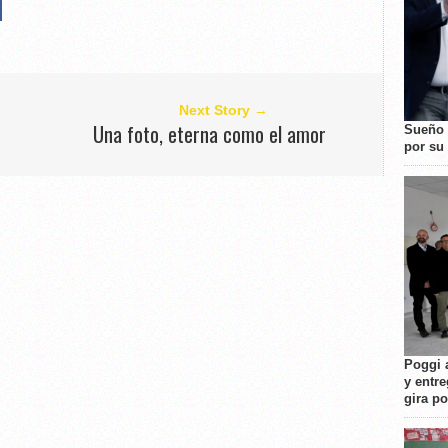
Next Story →
Una foto, eterna como el amor
Sueño 
por su 
Poggi 
y entre
gira p