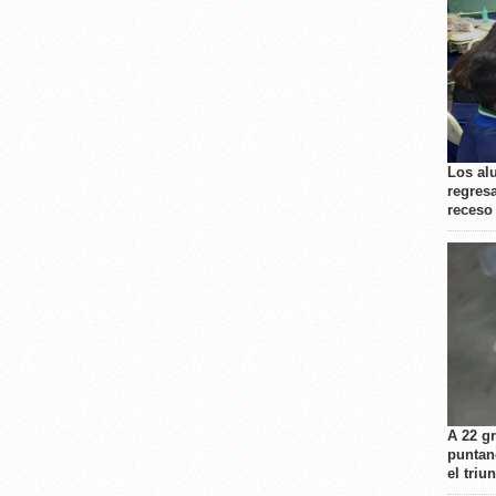
Los al
regresa
receso
A 22 g
puntan
el triu