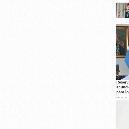
Reserva
anunci
para l