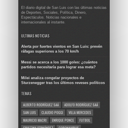
El diario digital de San Luis con las últimas noticias
de Deportes, Sociales, Política, Dinero,
Espectáculos. Noticias nacionales e
internacionales al instante.
ULTIMAS NOTICIAS
Alerta por fuertes vientos en San Luis: prevén
ráfagas superiores a los 70 km/h
Messi se acerca a los 1000 goles: ¿cuántos
partidos necesitaría para lograr esa meta?
Milei analiza congelar proyectos de
Sturzenegger tras los últimos reveses políticos
TEMAS
ALBERTO RODRÍGUEZ SAÁ
ADOLFO RODRÍGUEZ SAÁ
SAN LUIS
CLAUDIO POGGI
VILLA MERCEDES
MAURICIO MACRI
ENRIQUE PONCE
FUTBOL
CRISTINA FERNÁNDEZ
CORONAVIRUS