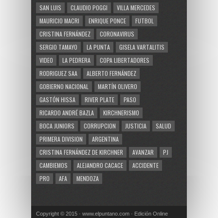
SAN LUIS
CLAUDIO POGGI
VILLA MERCEDES
MAURICIO MACRI
ENRIQUE PONCE
FUTBOL
CRISTINA FERNÁNDEZ
CORONAVIRUS
SERGIO TAMAYO
LA PUNTA
GISELA VARTALITIS
VIDEO
LA PEDRERA
COPA LIBERTADORES
RODRIGUEZ SAA
ALBERTO FERNÁNDEZ
GOBIERNO NACIONAL
MARTÍN OLIVERO
GASTÓN HISSA
RIVER PLATE
PASO
RICARDO ANDRÉ BAZLA
KIRCHNERISMO
BOCA JUNIORS
CORRUPCION
JUSTICIA
SALUD
PRIMERA DIVISION
ARGENTINA
CRISTINA FERNÁNDEZ DE KIRCHNER
AVANZAR
PJ
CAMBIEMOS
ALEJANDRO CACACE
ACCIDENTE
PRO
AFA
MENDOZA
Copyright © 2015 · www.elpuntano.com · Edición Online