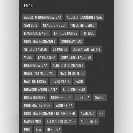
TEMAS
ALBERTO RODRÍGUEZ SAÁ
ADOLFO RODRÍGUEZ SAÁ
SAN LUIS
CLAUDIO POGGI
VILLA MERCEDES
MAURICIO MACRI
ENRIQUE PONCE
FUTBOL
CRISTINA FERNÁNDEZ
CORONAVIRUS
SERGIO TAMAYO
LA PUNTA
GISELA VARTALITIS
VIDEO
LA PEDRERA
COPA LIBERTADORES
RODRIGUEZ SAA
ALBERTO FERNÁNDEZ
GOBIERNO NACIONAL
MARTÍN OLIVERO
GASTÓN HISSA
RIVER PLATE
PASO
RICARDO ANDRÉ BAZLA
KIRCHNERISMO
BOCA JUNIORS
CORRUPCION
JUSTICIA
SALUD
PRIMERA DIVISION
ARGENTINA
CRISTINA FERNÁNDEZ DE KIRCHNER
AVANZAR
PJ
CAMBIEMOS
ALEJANDRO CACACE
ACCIDENTE
PRO
AFA
MENDOZA