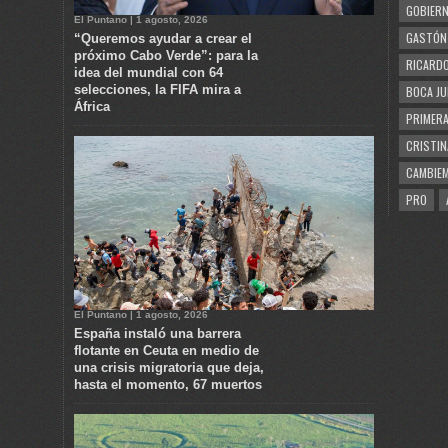
GOBIERN
El Puntano | 1 agosto, 2026
GASTÓN
“Queremos ayudar a crear el
próximo Cabo Verde”: para la
RICARDO
idea del mundial con 64
selecciones, la FIFA mira a
BOCA JU
África
PRIMERA
CRISTIN
CAMBIE
PRO
El Puntano | 1 agosto, 2026
España instaló una barrera
flotante en Ceuta en medio de
una crisis migratoria que deja,
hasta el momento, 67 muertos