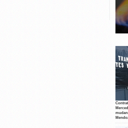
Contrat
Merced
mudanz
Mendo