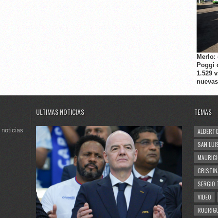
Merlo:
Poggi 
1.529 
nuevas
ULTIMAS NOTICIAS
TEMAS
 noticias
ALBERTO
SAN LUI
MAURICI
CRISTIN
SERGIO 
VIDEO
RODRIGU