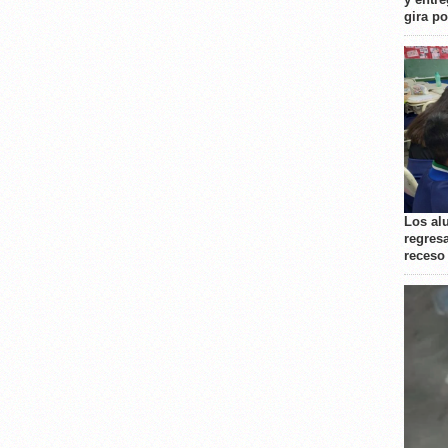
gira p
Los al
regresa
receso