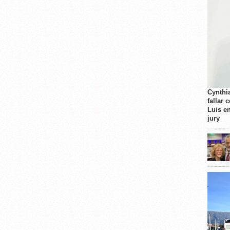
Cynthi
fallar 
Luis e
jury