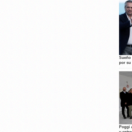
Sueño 
por su 
Poggi 
y entre