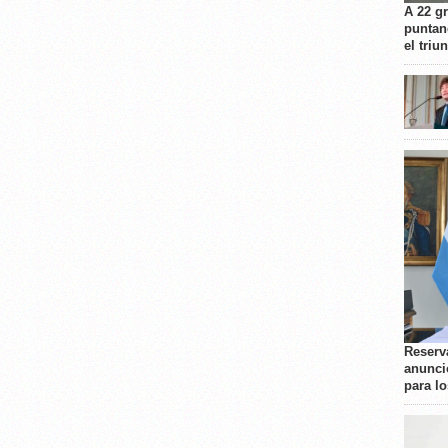
A 22 g
puntan
el triu
Reserva
anunci
para l