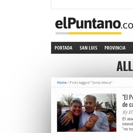
PORTADA
SAN LUIS
PROVINCIA
ALL
Home
/
Posts tagged "Sonia Abaca"
"El 
de c
By El
El ata
inten
"no tr