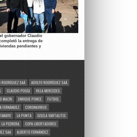
 el gobernador Claudio
completó la entrega de
viviendas pendientes y
 RODRÍGUEZ SAÁ
ADOLFO RODRÍGUEZ SAÁ
S
CLAUDIO POGGI
VILLA MERCEDES
O MACRI
ENRIQUE PONCE
FUTBOL
A FERNÁNDEZ
CORONAVIRUS
TAMAYO
LA PUNTA
GISELA VARTALITIS
LA PEDRERA
COPA LIBERTADORES
EZ SAA
ALBERTO FERNÁNDEZ