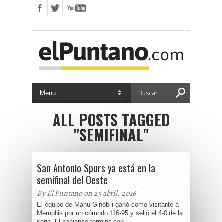
ALL POSTS TAGGED
"SEMIFINAL"
San Antonio Spurs ya está en la
semifinal del Oeste
By El Puntano on 25 abril, 2016
El equipo de Manu Ginóbili ganó como visitante a
Memphis por un cómodo 116-95 y selló el 4-0 de la
serie. El bahiense terminó con...