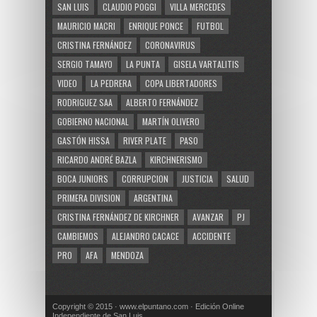
SAN LUIS
CLAUDIO POGGI
VILLA MERCEDES
MAURICIO MACRI
ENRIQUE PONCE
FUTBOL
CRISTINA FERNÁNDEZ
CORONAVIRUS
SERGIO TAMAYO
LA PUNTA
GISELA VARTALITIS
VIDEO
LA PEDRERA
COPA LIBERTADORES
RODRIGUEZ SAA
ALBERTO FERNÁNDEZ
GOBIERNO NACIONAL
MARTÍN OLIVERO
GASTÓN HISSA
RIVER PLATE
PASO
RICARDO ANDRÉ BAZLA
KIRCHNERISMO
BOCA JUNIORS
CORRUPCION
JUSTICIA
SALUD
PRIMERA DIVISION
ARGENTINA
CRISTINA FERNÁNDEZ DE KIRCHNER
AVANZAR
PJ
CAMBIEMOS
ALEJANDRO CACACE
ACCIDENTE
PRO
AFA
MENDOZA
Copyright © 2015 · www.elpuntano.com · Edición Online
Independiente de San Luis