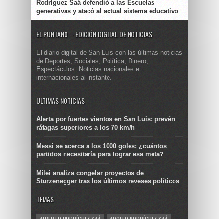
Rodríguez Saá defendió a las Escuelas
generativas y atacó al actual sistema educativo
EL PUNTANO – EDICIÓN DIGITAL DE NOTICIAS
El diario digital de San Luis con las últimas noticias
de Deportes, Sociales, Política, Dinero,
Espectáculos. Noticias nacionales e
internacionales al instante.
ULTIMAS NOTICIAS
Alerta por fuertes vientos en San Luis: prevén
ráfagas superiores a los 70 km/h
Messi se acerca a los 1000 goles: ¿cuántos
partidos necesitaría para lograr esa meta?
Milei analiza congelar proyectos de
Sturzenegger tras los últimos reveses políticos
TEMAS
ALBERTO RODRÍGUEZ SAÁ
ADOLFO RODRÍGUEZ SAÁ