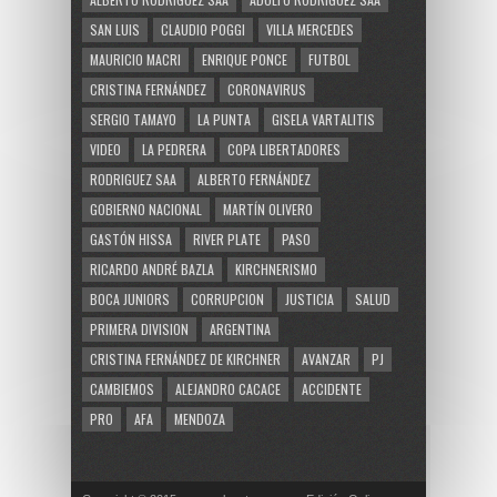
SAN LUIS
CLAUDIO POGGI
VILLA MERCEDES
MAURICIO MACRI
ENRIQUE PONCE
FUTBOL
CRISTINA FERNÁNDEZ
CORONAVIRUS
SERGIO TAMAYO
LA PUNTA
GISELA VARTALITIS
VIDEO
LA PEDRERA
COPA LIBERTADORES
RODRIGUEZ SAA
ALBERTO FERNÁNDEZ
GOBIERNO NACIONAL
MARTÍN OLIVERO
GASTÓN HISSA
RIVER PLATE
PASO
RICARDO ANDRÉ BAZLA
KIRCHNERISMO
BOCA JUNIORS
CORRUPCION
JUSTICIA
SALUD
PRIMERA DIVISION
ARGENTINA
CRISTINA FERNÁNDEZ DE KIRCHNER
AVANZAR
PJ
CAMBIEMOS
ALEJANDRO CACACE
ACCIDENTE
PRO
AFA
MENDOZA