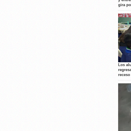
gira p
Los al
regresa
receso