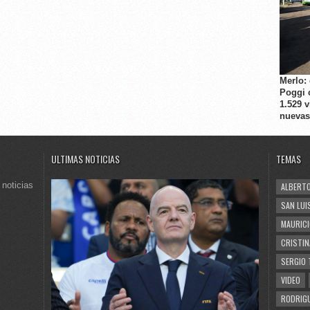
Merlo:
Poggi 
1.529 
nuevas
ULTIMAS NOTICIAS
TEMAS
 noticias
ALBERTO
SAN LUI
MAURICI
CRISTIN
SERGIO 
VIDEO
RODRIGU