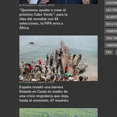
GOBIERN
El Puntano | 1 agosto, 2026
GASTÓN
“Queremos ayudar a crear el
próximo Cabo Verde”: para la
RICARDO
idea del mundial con 64
selecciones, la FIFA mira a
BOCA JU
África
PRIMERA
CRISTIN
CAMBIE
PRO
El Puntano | 1 agosto, 2026
España instaló una barrera
flotante en Ceuta en medio de
una crisis migratoria que deja,
hasta el momento, 67 muertos