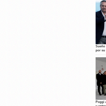
Sueño 
por su 
Poggi 
y entre