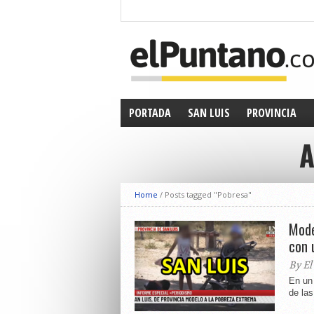
PORTADA
SAN LUIS
PROVINCIA
A
Home
/
Posts tagged "Pobresa"
Mode
con 
By El
En un 
de las