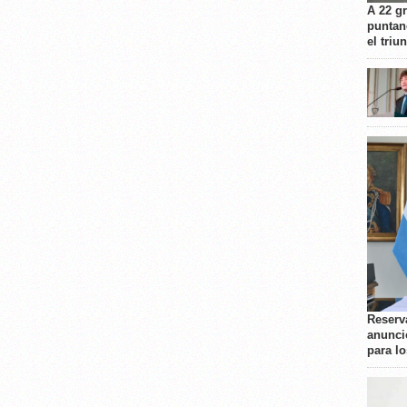
A 22 g
puntan
el triu
Reserva
anunci
para l