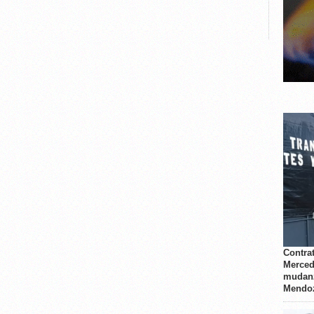
Contrat
Merced
mudanz
Mendo