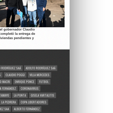
 el gobernador Claudio
completó la entrega de
viviendas pendientes y
 RODRÍGUEZ SAÁ
ADOLFO RODRÍGUEZ SAÁ
S
CLAUDIO POGGI
VILLA MERCEDES
O MACRI
ENRIQUE PONCE
FUTBOL
A FERNÁNDEZ
CORONAVIRUS
TAMAYO
LA PUNTA
GISELA VARTALITIS
LA PEDRERA
COPA LIBERTADORES
EZ SAA
ALBERTO FERNÁNDEZ