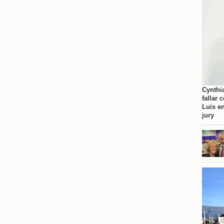
Cynthi
fallar 
Luis e
jury