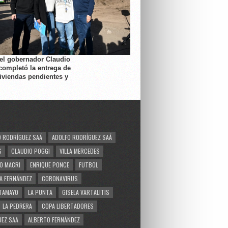
 el gobernador Claudio
completó la entrega de
viviendas pendientes y
 RODRÍGUEZ SAÁ
ADOLFO RODRÍGUEZ SAÁ
S
CLAUDIO POGGI
VILLA MERCEDES
O MACRI
ENRIQUE PONCE
FUTBOL
A FERNÁNDEZ
CORONAVIRUS
TAMAYO
LA PUNTA
GISELA VARTALITIS
LA PEDRERA
COPA LIBERTADORES
EZ SAA
ALBERTO FERNÁNDEZ