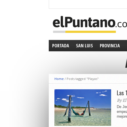
PORTADA
SAN LUIS
PROVINCIA
Home
/
Posts tagged "Playas"
Las 
By El
De Jer
empez
mejore