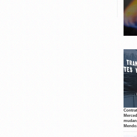
Contrat
Merced
mudanz
Mendo