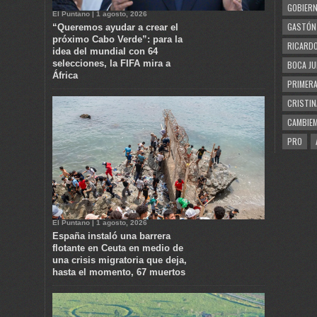
GOBIERN
El Puntano | 1 agosto, 2026
GASTÓN
“Queremos ayudar a crear el
próximo Cabo Verde”: para la
RICARDO
idea del mundial con 64
selecciones, la FIFA mira a
BOCA JU
África
PRIMERA
CRISTIN
CAMBIE
PRO
El Puntano | 1 agosto, 2026
España instaló una barrera
flotante en Ceuta en medio de
una crisis migratoria que deja,
hasta el momento, 67 muertos