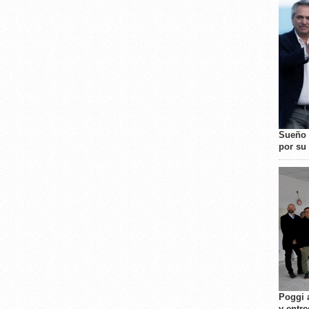
Sueño 
por su 
Poggi 
y entre