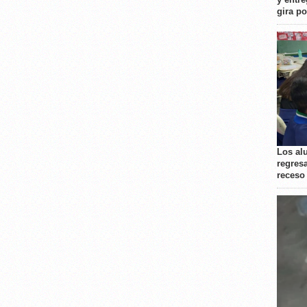
gira p
Los al
regresa
receso