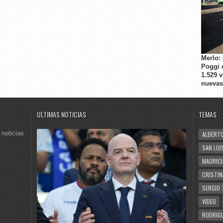
Merlo:
Poggi 
1.529 
nuevas
ULTIMAS NOTICIAS
TEMAS
 noticias
ALBERTO
SAN LUI
MAURICI
CRISTIN
SERGIO 
VIDEO
RODRIGU