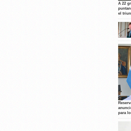
A 22 g
puntan
el triu
Reserva
anunci
para l