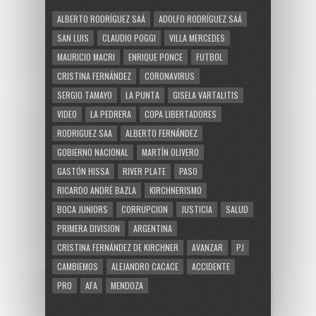
ALBERTO RODRÍGUEZ SAÁ
ADOLFO RODRÍGUEZ SAÁ
SAN LUIS
CLAUDIO POGGI
VILLA MERCEDES
MAURICIO MACRI
ENRIQUE PONCE
FUTBOL
CRISTINA FERNÁNDEZ
CORONAVIRUS
SERGIO TAMAYO
LA PUNTA
GISELA VARTALITIS
VIDEO
LA PEDRERA
COPA LIBERTADORES
RODRIGUEZ SAA
ALBERTO FERNÁNDEZ
GOBIERNO NACIONAL
MARTÍN OLIVERO
GASTÓN HISSA
RIVER PLATE
PASO
RICARDO ANDRÉ BAZLA
KIRCHNERISMO
BOCA JUNIORS
CORRUPCION
JUSTICIA
SALUD
PRIMERA DIVISION
ARGENTINA
CRISTINA FERNÁNDEZ DE KIRCHNER
AVANZAR
PJ
CAMBIEMOS
ALEJANDRO CACACE
ACCIDENTE
PRO
AFA
MENDOZA