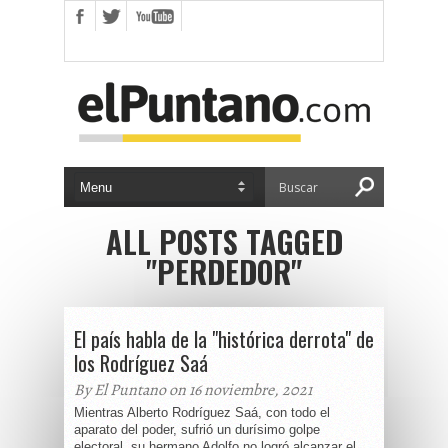
ALL POSTS TAGGED
"PERDEDOR"
El país habla de la "histórica derrota" de
los Rodríguez Saá
By El Puntano on 16 noviembre, 2021
Mientras Alberto Rodríguez Saá, con todo el
aparato del poder, sufrió un durísimo golpe
electoral, su hermano Adolfo no logró alcanzar el