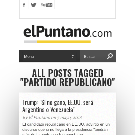
ALL POSTS TAGGED
"PARTIDO REPUBLICANO"
Trump: "Si no gano, EE.UU. será
Argentina o Venezuela"
By El Puntano on 7 mayo, 2016
El candidato republicano en EE.UU. advirtió en un
discurso que si no llega a la presidencia “tendrán
más de la gente que fue puesta en...