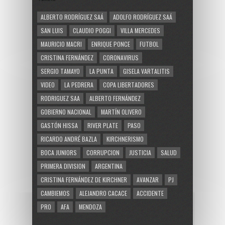
ALBERTO RODRÍGUEZ SAÁ
ADOLFO RODRÍGUEZ SAÁ
SAN LUIS
CLAUDIO POGGI
VILLA MERCEDES
MAURICIO MACRI
ENRIQUE PONCE
FUTBOL
CRISTINA FERNÁNDEZ
CORONAVIRUS
SERGIO TAMAYO
LA PUNTA
GISELA VARTALITIS
VIDEO
LA PEDRERA
COPA LIBERTADORES
RODRIGUEZ SAA
ALBERTO FERNÁNDEZ
GOBIERNO NACIONAL
MARTÍN OLIVERO
GASTÓN HISSA
RIVER PLATE
PASO
RICARDO ANDRÉ BAZLA
KIRCHNERISMO
BOCA JUNIORS
CORRUPCION
JUSTICIA
SALUD
PRIMERA DIVISION
ARGENTINA
CRISTINA FERNÁNDEZ DE KIRCHNER
AVANZAR
PJ
CAMBIEMOS
ALEJANDRO CACACE
ACCIDENTE
PRO
AFA
MENDOZA