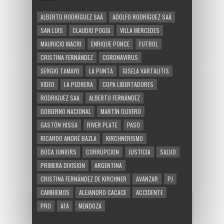
ALBERTO RODRÍGUEZ SAÁ
ADOLFO RODRÍGUEZ SAÁ
SAN LUIS
CLAUDIO POGGI
VILLA MERCEDES
MAURICIO MACRI
ENRIQUE PONCE
FUTBOL
CRISTINA FERNÁNDEZ
CORONAVIRUS
SERGIO TAMAYO
LA PUNTA
GISELA VARTALITIS
VIDEO
LA PEDRERA
COPA LIBERTADORES
RODRIGUEZ SAA
ALBERTO FERNÁNDEZ
GOBIERNO NACIONAL
MARTÍN OLIVERO
GASTÓN HISSA
RIVER PLATE
PASO
RICARDO ANDRÉ BAZLA
KIRCHNERISMO
BOCA JUNIORS
CORRUPCION
JUSTICIA
SALUD
PRIMERA DIVISION
ARGENTINA
CRISTINA FERNÁNDEZ DE KIRCHNER
AVANZAR
PJ
CAMBIEMOS
ALEJANDRO CACACE
ACCIDENTE
PRO
AFA
MENDOZA