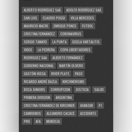
ALBERTO RODRÍGUEZ SAÁ
ADOLFO RODRÍGUEZ SAÁ
SAN LUIS
CLAUDIO POGGI
VILLA MERCEDES
MAURICIO MACRI
ENRIQUE PONCE
FUTBOL
CRISTINA FERNÁNDEZ
CORONAVIRUS
SERGIO TAMAYO
LA PUNTA
GISELA VARTALITIS
VIDEO
LA PEDRERA
COPA LIBERTADORES
RODRIGUEZ SAA
ALBERTO FERNÁNDEZ
GOBIERNO NACIONAL
MARTÍN OLIVERO
GASTÓN HISSA
RIVER PLATE
PASO
RICARDO ANDRÉ BAZLA
KIRCHNERISMO
BOCA JUNIORS
CORRUPCION
JUSTICIA
SALUD
PRIMERA DIVISION
ARGENTINA
CRISTINA FERNÁNDEZ DE KIRCHNER
AVANZAR
PJ
CAMBIEMOS
ALEJANDRO CACACE
ACCIDENTE
PRO
AFA
MENDOZA