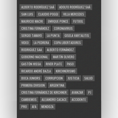
ALBERTO RODRÍGUEZ SAÁ
ADOLFO RODRÍGUEZ SAÁ
SAN LUIS
CLAUDIO POGGI
VILLA MERCEDES
MAURICIO MACRI
ENRIQUE PONCE
FUTBOL
CRISTINA FERNÁNDEZ
CORONAVIRUS
SERGIO TAMAYO
LA PUNTA
GISELA VARTALITIS
VIDEO
LA PEDRERA
COPA LIBERTADORES
RODRIGUEZ SAA
ALBERTO FERNÁNDEZ
GOBIERNO NACIONAL
MARTÍN OLIVERO
GASTÓN HISSA
RIVER PLATE
PASO
RICARDO ANDRÉ BAZLA
KIRCHNERISMO
BOCA JUNIORS
CORRUPCION
JUSTICIA
SALUD
PRIMERA DIVISION
ARGENTINA
CRISTINA FERNÁNDEZ DE KIRCHNER
AVANZAR
PJ
CAMBIEMOS
ALEJANDRO CACACE
ACCIDENTE
PRO
AFA
MENDOZA