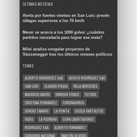
ULTIMAS NOTICIAS
Alerta por fuertes vientos en San Luis: prevén
ráfagas superiores a los 70 km/h
Messi se acerca a los 1000 goles: ¿cuántos
partidos necesitaría para lograr esa meta?
Milei analiza congelar proyectos de
Sturzenegger tras los últimos reveses políticos
TEMAS
ALBERTO RODRÍGUEZ SAÁ
ADOLFO RODRÍGUEZ SAÁ
SAN LUIS
CLAUDIO POGGI
VILLA MERCEDES
MAURICIO MACRI
ENRIQUE PONCE
FUTBOL
CRISTINA FERNÁNDEZ
CORONAVIRUS
SERGIO TAMAYO
LA PUNTA
GISELA VARTALITIS
VIDEO
LA PEDRERA
COPA LIBERTADORES
RODRIGUEZ SAA
ALBERTO FERNÁNDEZ
GOBIERNO NACIONAL
MARTÍN OLIVERO