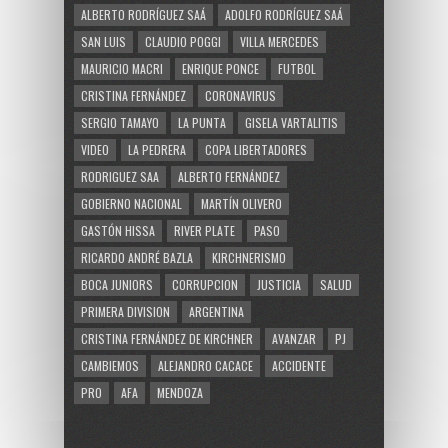
ALBERTO RODRÍGUEZ SAÁ
ADOLFO RODRÍGUEZ SAÁ
SAN LUIS
CLAUDIO POGGI
VILLA MERCEDES
MAURICIO MACRI
ENRIQUE PONCE
FUTBOL
CRISTINA FERNÁNDEZ
CORONAVIRUS
SERGIO TAMAYO
LA PUNTA
GISELA VARTALITIS
VIDEO
LA PEDRERA
COPA LIBERTADORES
RODRIGUEZ SAA
ALBERTO FERNÁNDEZ
GOBIERNO NACIONAL
MARTÍN OLIVERO
GASTÓN HISSA
RIVER PLATE
PASO
RICARDO ANDRÉ BAZLA
KIRCHNERISMO
BOCA JUNIORS
CORRUPCION
JUSTICIA
SALUD
PRIMERA DIVISION
ARGENTINA
CRISTINA FERNÁNDEZ DE KIRCHNER
AVANZAR
PJ
CAMBIEMOS
ALEJANDRO CACACE
ACCIDENTE
PRO
AFA
MENDOZA