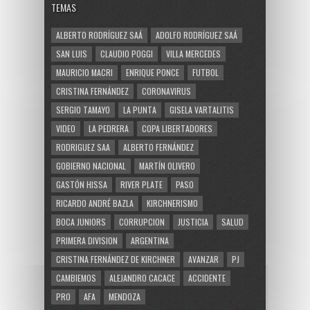
TEMAS
ALBERTO RODRÍGUEZ SAÁ
ADOLFO RODRÍGUEZ SAÁ
SAN LUIS
CLAUDIO POGGI
VILLA MERCEDES
MAURICIO MACRI
ENRIQUE PONCE
FUTBOL
CRISTINA FERNÁNDEZ
CORONAVIRUS
SERGIO TAMAYO
LA PUNTA
GISELA VARTALITIS
VIDEO
LA PEDRERA
COPA LIBERTADORES
RODRIGUEZ SAA
ALBERTO FERNÁNDEZ
GOBIERNO NACIONAL
MARTÍN OLIVERO
GASTÓN HISSA
RIVER PLATE
PASO
RICARDO ANDRÉ BAZLA
KIRCHNERISMO
BOCA JUNIORS
CORRUPCION
JUSTICIA
SALUD
PRIMERA DIVISION
ARGENTINA
CRISTINA FERNÁNDEZ DE KIRCHNER
AVANZAR
PJ
CAMBIEMOS
ALEJANDRO CACACE
ACCIDENTE
PRO
AFA
MENDOZA