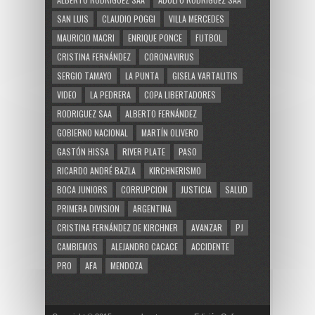
SAN LUIS
CLAUDIO POGGI
VILLA MERCEDES
MAURICIO MACRI
ENRIQUE PONCE
FUTBOL
CRISTINA FERNÁNDEZ
CORONAVIRUS
SERGIO TAMAYO
LA PUNTA
GISELA VARTALITIS
VIDEO
LA PEDRERA
COPA LIBERTADORES
RODRIGUEZ SAA
ALBERTO FERNÁNDEZ
GOBIERNO NACIONAL
MARTÍN OLIVERO
GASTÓN HISSA
RIVER PLATE
PASO
RICARDO ANDRÉ BAZLA
KIRCHNERISMO
BOCA JUNIORS
CORRUPCION
JUSTICIA
SALUD
PRIMERA DIVISION
ARGENTINA
CRISTINA FERNÁNDEZ DE KIRCHNER
AVANZAR
PJ
CAMBIEMOS
ALEJANDRO CACACE
ACCIDENTE
PRO
AFA
MENDOZA