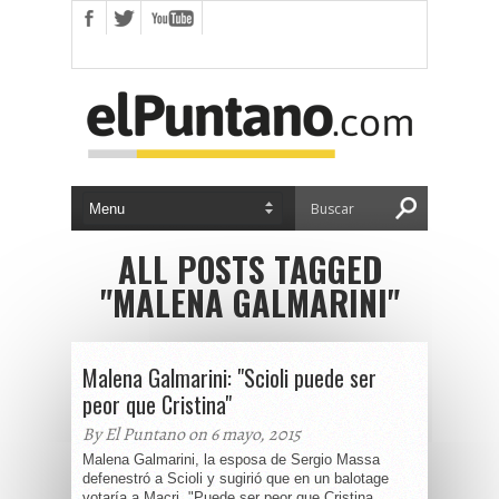
ALL POSTS TAGGED
"MALENA GALMARINI"
Malena Galmarini: "Scioli puede ser
peor que Cristina"
By El Puntano on 6 mayo, 2015
Malena Galmarini, la esposa de Sergio Massa
defenestró a Scioli y sugirió que en un balotage
votaría a Macri. "Puede ser peor que Cristina,