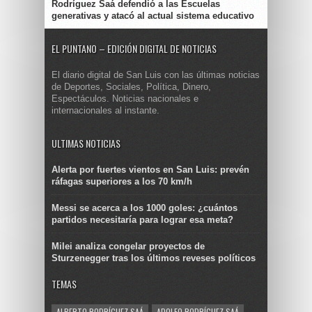
Rodríguez Saá defendió a las Escuelas
generativas y atacó al actual sistema educativo
EL PUNTANO – EDICIÓN DIGITAL DE NOTICIAS
El diario digital de San Luis con las últimas noticias
de Deportes, Sociales, Política, Dinero,
Espectáculos. Noticias nacionales e
internacionales al instante.
ULTIMAS NOTICIAS
Alerta por fuertes vientos en San Luis: prevén
ráfagas superiores a los 70 km/h
Messi se acerca a los 1000 goles: ¿cuántos
partidos necesitaría para lograr esa meta?
Milei analiza congelar proyectos de
Sturzenegger tras los últimos reveses políticos
TEMAS
ALBERTO RODRÍGUEZ SAÁ
ADOLFO RODRÍGUEZ SAÁ