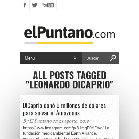
ALL POSTS TAGGED
"LEONARDO DICAPRIO"
DiCaprio donó 5 millones de dólares
para salvar el Amazonas
By El Puntano on 25 agosto, 2019
https://www.instagram.com/p/B1mgF0YFrvg/ La
fundación medioambiental Earth Alliance,
impulsada por el actor Leonardo DiCaprio, creó un