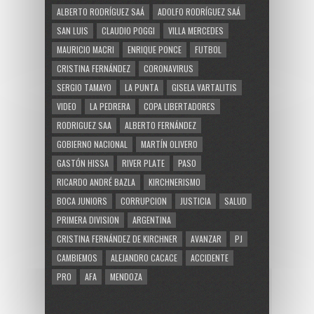
ALBERTO RODRÍGUEZ SAÁ
ADOLFO RODRÍGUEZ SAÁ
SAN LUIS
CLAUDIO POGGI
VILLA MERCEDES
MAURICIO MACRI
ENRIQUE PONCE
FUTBOL
CRISTINA FERNÁNDEZ
CORONAVIRUS
SERGIO TAMAYO
LA PUNTA
GISELA VARTALITIS
VIDEO
LA PEDRERA
COPA LIBERTADORES
RODRIGUEZ SAA
ALBERTO FERNÁNDEZ
GOBIERNO NACIONAL
MARTÍN OLIVERO
GASTÓN HISSA
RIVER PLATE
PASO
RICARDO ANDRÉ BAZLA
KIRCHNERISMO
BOCA JUNIORS
CORRUPCION
JUSTICIA
SALUD
PRIMERA DIVISION
ARGENTINA
CRISTINA FERNÁNDEZ DE KIRCHNER
AVANZAR
PJ
CAMBIEMOS
ALEJANDRO CACACE
ACCIDENTE
PRO
AFA
MENDOZA