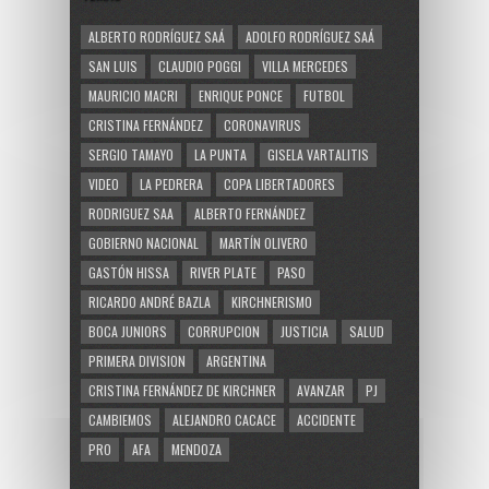
ALBERTO RODRÍGUEZ SAÁ
ADOLFO RODRÍGUEZ SAÁ
SAN LUIS
CLAUDIO POGGI
VILLA MERCEDES
MAURICIO MACRI
ENRIQUE PONCE
FUTBOL
CRISTINA FERNÁNDEZ
CORONAVIRUS
SERGIO TAMAYO
LA PUNTA
GISELA VARTALITIS
VIDEO
LA PEDRERA
COPA LIBERTADORES
RODRIGUEZ SAA
ALBERTO FERNÁNDEZ
GOBIERNO NACIONAL
MARTÍN OLIVERO
GASTÓN HISSA
RIVER PLATE
PASO
RICARDO ANDRÉ BAZLA
KIRCHNERISMO
BOCA JUNIORS
CORRUPCION
JUSTICIA
SALUD
PRIMERA DIVISION
ARGENTINA
CRISTINA FERNÁNDEZ DE KIRCHNER
AVANZAR
PJ
CAMBIEMOS
ALEJANDRO CACACE
ACCIDENTE
PRO
AFA
MENDOZA