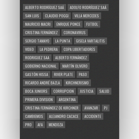
ALBERTO RODRÍGUEZ SAÁ
ADOLFO RODRÍGUEZ SAÁ
SAN LUIS
CLAUDIO POGGI
VILLA MERCEDES
MAURICIO MACRI
ENRIQUE PONCE
FUTBOL
CRISTINA FERNÁNDEZ
CORONAVIRUS
SERGIO TAMAYO
LA PUNTA
GISELA VARTALITIS
VIDEO
LA PEDRERA
COPA LIBERTADORES
RODRIGUEZ SAA
ALBERTO FERNÁNDEZ
GOBIERNO NACIONAL
MARTÍN OLIVERO
GASTÓN HISSA
RIVER PLATE
PASO
RICARDO ANDRÉ BAZLA
KIRCHNERISMO
BOCA JUNIORS
CORRUPCION
JUSTICIA
SALUD
PRIMERA DIVISION
ARGENTINA
CRISTINA FERNÁNDEZ DE KIRCHNER
AVANZAR
PJ
CAMBIEMOS
ALEJANDRO CACACE
ACCIDENTE
PRO
AFA
MENDOZA