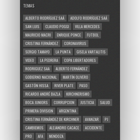
TEMAS
ALBERTO RODRÍGUEZ SAÁ
ADOLFO RODRÍGUEZ SAÁ
SAN LUIS
CLAUDIO POGGI
VILLA MERCEDES
MAURICIO MACRI
ENRIQUE PONCE
FUTBOL
CRISTINA FERNÁNDEZ
CORONAVIRUS
SERGIO TAMAYO
LA PUNTA
GISELA VARTALITIS
VIDEO
LA PEDRERA
COPA LIBERTADORES
RODRIGUEZ SAA
ALBERTO FERNÁNDEZ
GOBIERNO NACIONAL
MARTÍN OLIVERO
GASTÓN HISSA
RIVER PLATE
PASO
RICARDO ANDRÉ BAZLA
KIRCHNERISMO
BOCA JUNIORS
CORRUPCION
JUSTICIA
SALUD
PRIMERA DIVISION
ARGENTINA
CRISTINA FERNÁNDEZ DE KIRCHNER
AVANZAR
PJ
CAMBIEMOS
ALEJANDRO CACACE
ACCIDENTE
PRO
AFA
MENDOZA