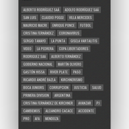
ALBERTO RODRÍGUEZ SAÁ
ADOLFO RODRÍGUEZ SAÁ
SAN LUIS
CLAUDIO POGGI
VILLA MERCEDES
MAURICIO MACRI
ENRIQUE PONCE
FUTBOL
CRISTINA FERNÁNDEZ
CORONAVIRUS
SERGIO TAMAYO
LA PUNTA
GISELA VARTALITIS
VIDEO
LA PEDRERA
COPA LIBERTADORES
RODRIGUEZ SAA
ALBERTO FERNÁNDEZ
GOBIERNO NACIONAL
MARTÍN OLIVERO
GASTÓN HISSA
RIVER PLATE
PASO
RICARDO ANDRÉ BAZLA
KIRCHNERISMO
BOCA JUNIORS
CORRUPCION
JUSTICIA
SALUD
PRIMERA DIVISION
ARGENTINA
CRISTINA FERNÁNDEZ DE KIRCHNER
AVANZAR
PJ
CAMBIEMOS
ALEJANDRO CACACE
ACCIDENTE
PRO
AFA
MENDOZA