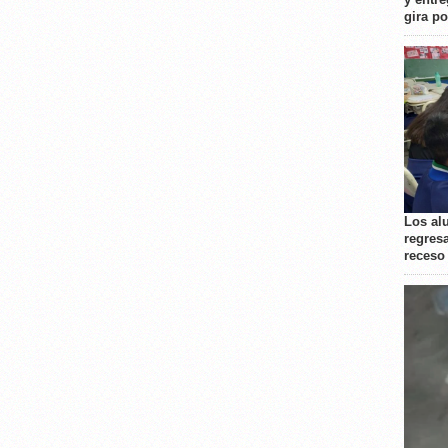
gira p
Los al
regresa
receso