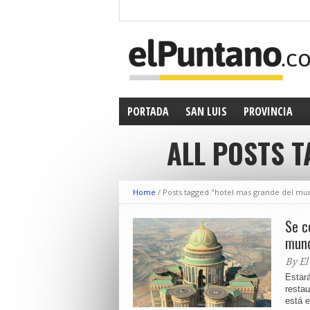
PORTADA
SAN LUIS
PROVINCIA
ALL POSTS 
Home
/
Posts tagged "hotel mas grande del mu
Se c
mun
By El
Estar
restau
está e