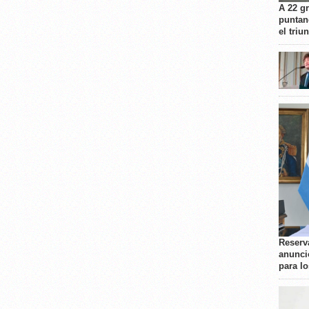
A 22 g
puntan
el triu
Reserva
anunci
para l