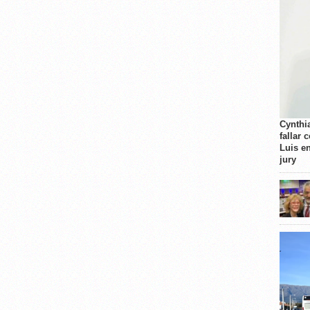
Cynthi
fallar 
Luis e
jury