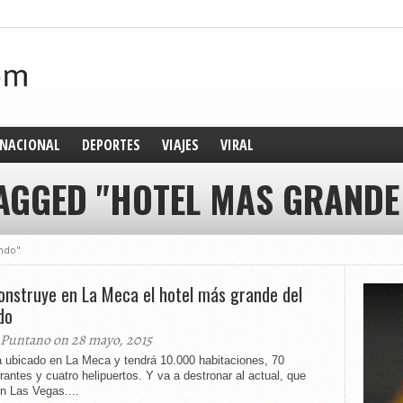
NACIONAL
DEPORTES
VIAJES
VIRAL
TAGGED "HOTEL MAS GRANDE
ndo"
onstruye en La Meca el hotel más grande del
do
 Puntano on 28 mayo, 2015
á ubicado en La Meca y tendrá 10.000 habitaciones, 70
rantes y cuatro helipuertos. Y va a destronar al actual, que
n Las Vegas....