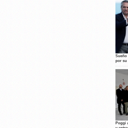
Sueño 
por su 
Poggi 
y entre