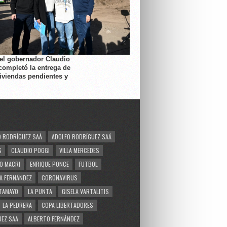
 el gobernador Claudio
completó la entrega de
viviendas pendientes y
 RODRÍGUEZ SAÁ
ADOLFO RODRÍGUEZ SAÁ
S
CLAUDIO POGGI
VILLA MERCEDES
O MACRI
ENRIQUE PONCE
FUTBOL
A FERNÁNDEZ
CORONAVIRUS
TAMAYO
LA PUNTA
GISELA VARTALITIS
LA PEDRERA
COPA LIBERTADORES
EZ SAA
ALBERTO FERNÁNDEZ