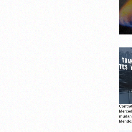
Contrat
Merced
mudanz
Mendo