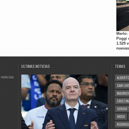
Merlo:
Poggi 
1.529 
nuevas
ULTIMAS NOTICIAS
TEMAS
 noticias
ALBERTO
SAN LUI
MAURICI
CRISTIN
SERGIO 
VIDEO
RODRIGU