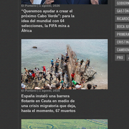
GOBIERN
El Puntano | 1 agosto, 2026
GASTÓN
“Queremos ayudar a crear el
próximo Cabo Verde”: para la
RICARDO
idea del mundial con 64
selecciones, la FIFA mira a
BOCA JU
África
PRIMERA
CRISTIN
CAMBIE
PRO
El Puntano | 1 agosto, 2026
España instaló una barrera
flotante en Ceuta en medio de
una crisis migratoria que deja,
hasta el momento, 67 muertos