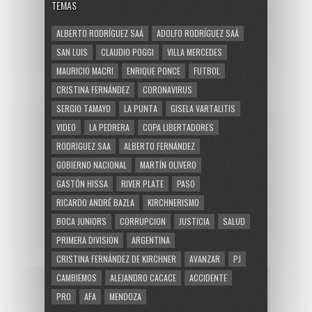
TEMAS
ALBERTO RODRÍGUEZ SAÁ
ADOLFO RODRÍGUEZ SAÁ
SAN LUIS
CLAUDIO POGGI
VILLA MERCEDES
MAURICIO MACRI
ENRIQUE PONCE
FUTBOL
CRISTINA FERNÁNDEZ
CORONAVIRUS
SERGIO TAMAYO
LA PUNTA
GISELA VARTALITIS
VIDEO
LA PEDRERA
COPA LIBERTADORES
RODRIGUEZ SAA
ALBERTO FERNÁNDEZ
GOBIERNO NACIONAL
MARTÍN OLIVERO
GASTÓN HISSA
RIVER PLATE
PASO
RICARDO ANDRÉ BAZLA
KIRCHNERISMO
BOCA JUNIORS
CORRUPCION
JUSTICIA
SALUD
PRIMERA DIVISION
ARGENTINA
CRISTINA FERNÁNDEZ DE KIRCHNER
AVANZAR
PJ
CAMBIEMOS
ALEJANDRO CACACE
ACCIDENTE
PRO
AFA
MENDOZA