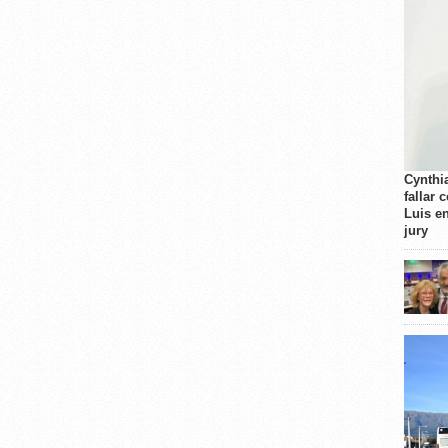
Cynthi
fallar 
Luis e
jury