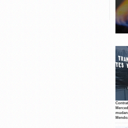
Contrat
Merced
mudanz
Mendo