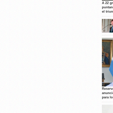
A 22 g
puntan
el triu
Reserva
anunci
para l