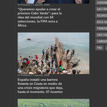
GOBIERN
El Puntano | 1 agosto, 2026
GASTÓN
“Queremos ayudar a crear el
próximo Cabo Verde”: para la
RICARDO
idea del mundial con 64
selecciones, la FIFA mira a
BOCA JU
África
PRIMERA
CRISTIN
CAMBIE
PRO
El Puntano | 1 agosto, 2026
España instaló una barrera
flotante en Ceuta en medio de
una crisis migratoria que deja,
hasta el momento, 67 muertos