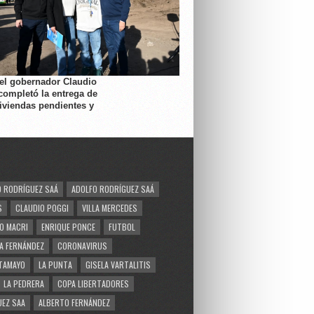
 el gobernador Claudio
completó la entrega de
viviendas pendientes y
 RODRÍGUEZ SAÁ
ADOLFO RODRÍGUEZ SAÁ
S
CLAUDIO POGGI
VILLA MERCEDES
O MACRI
ENRIQUE PONCE
FUTBOL
A FERNÁNDEZ
CORONAVIRUS
TAMAYO
LA PUNTA
GISELA VARTALITIS
LA PEDRERA
COPA LIBERTADORES
EZ SAA
ALBERTO FERNÁNDEZ