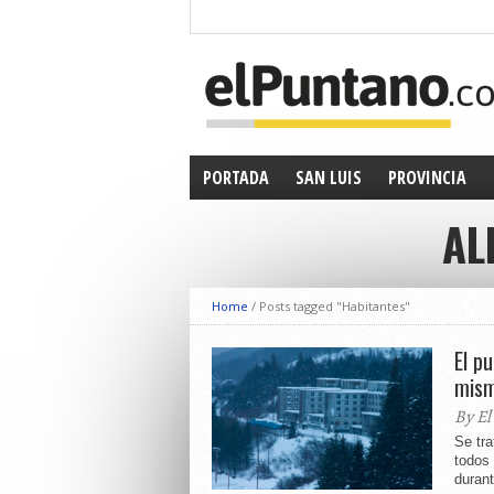
PORTADA
SAN LUIS
PROVINCIA
AL
Home
/
Posts tagged "Habitantes"
El p
mism
By El
Se tra
todos
durant