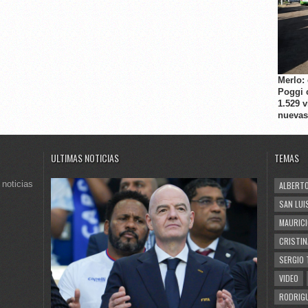
Merlo:
Poggi 
1.529 
nuevas
ULTIMAS NOTICIAS
TEMAS
 noticias
ALBERTO
SAN LUI
MAURICI
CRISTIN
SERGIO 
VIDEO
RODRIGU