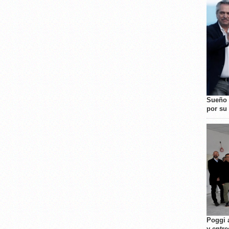
Sueño 
por su 
Poggi 
y entre