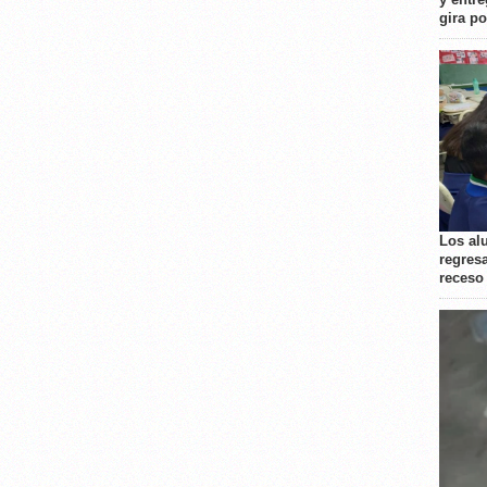
gira p
Los al
regresa
receso