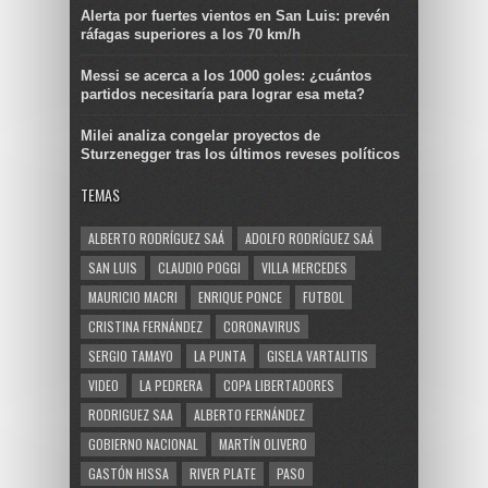
Alerta por fuertes vientos en San Luis: prevén
ráfagas superiores a los 70 km/h
Messi se acerca a los 1000 goles: ¿cuántos
partidos necesitaría para lograr esa meta?
Milei analiza congelar proyectos de
Sturzenegger tras los últimos reveses políticos
TEMAS
ALBERTO RODRÍGUEZ SAÁ
ADOLFO RODRÍGUEZ SAÁ
SAN LUIS
CLAUDIO POGGI
VILLA MERCEDES
MAURICIO MACRI
ENRIQUE PONCE
FUTBOL
CRISTINA FERNÁNDEZ
CORONAVIRUS
SERGIO TAMAYO
LA PUNTA
GISELA VARTALITIS
VIDEO
LA PEDRERA
COPA LIBERTADORES
RODRIGUEZ SAA
ALBERTO FERNÁNDEZ
GOBIERNO NACIONAL
MARTÍN OLIVERO
GASTÓN HISSA
RIVER PLATE
PASO