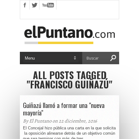
ALL POSTS TAGGED
"FRANCISCO GUIÑAZÚ"
Guiñazú llamó a formar una "nueva
mayoría"
By El Puntano on 22 diciembre, 2016
El Concejal hizo pública una carta en la que solicita
la oposición alinearse detrás de un objetivo común
que sea terminar con más de tres...