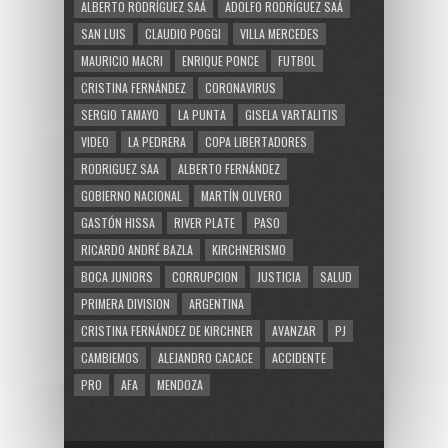
ALBERTO RODRÍGUEZ SAÁ
ADOLFO RODRÍGUEZ SAÁ
SAN LUIS
CLAUDIO POGGI
VILLA MERCEDES
MAURICIO MACRI
ENRIQUE PONCE
FUTBOL
CRISTINA FERNÁNDEZ
CORONAVIRUS
SERGIO TAMAYO
LA PUNTA
GISELA VARTALITIS
VIDEO
LA PEDRERA
COPA LIBERTADORES
RODRIGUEZ SAA
ALBERTO FERNÁNDEZ
GOBIERNO NACIONAL
MARTÍN OLIVERO
GASTÓN HISSA
RIVER PLATE
PASO
RICARDO ANDRÉ BAZLA
KIRCHNERISMO
BOCA JUNIORS
CORRUPCION
JUSTICIA
SALUD
PRIMERA DIVISION
ARGENTINA
CRISTINA FERNÁNDEZ DE KIRCHNER
AVANZAR
PJ
CAMBIEMOS
ALEJANDRO CACACE
ACCIDENTE
PRO
AFA
MENDOZA